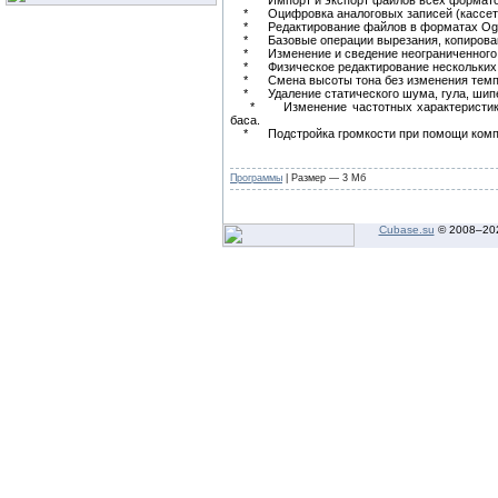
* Импорт и экспорт файлов всех форматов, 
* Оцифровка аналоговых записей (кассет, 
* Редактирование файлов в форматах Ogg 
* Базовые операции вырезания, копировани
* Изменение и сведение неограниченного 
* Физическое редактирование нескольких фа
* Смена высоты тона без изменения темпа
* Удаление статического шума, гула, шипе
* Изменение частотных характеристик пр
баса.
* Подстройка громкости при помощи компре
Программы
| Размер — 3 Мб
Cubase.su
© 2008–
20