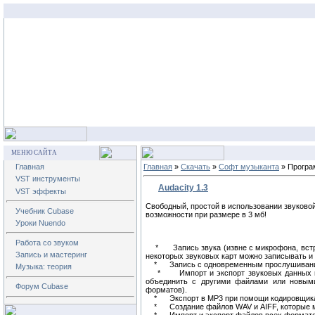
МЕНЮ САЙТА
Главная
Главная
»
Скачать
»
Софт музыканта
» Прогр
VST инструменты
Audacity 1.3
VST эффекты
Свободный, простой в использовании звуково
Учебник Cubase
возможности при размере в 3 мб!
Уроки Nuendo
Работа со звуком
* Запись звука (извне с микрофона, встрое
Запись и мастеринг
некоторых звуковых карт можно записывать и 
* Запись с одновременным прослушивани
Музыка: теория
* Импорт и экспорт звуковых данных в фо
объединить с другими файлами или новыми
Форум Cubase
форматов).
* Экспорт в MP3 при помощи кодировщика 
* Создание файлов WAV и AIFF, которые мож