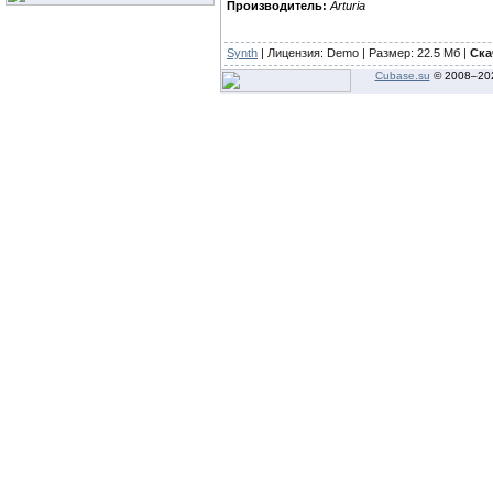
Производитель:
Arturia
Synth
| Лицензия:
Demo
| Размер: 22.5 Мб |
Ска
Cubase.su
© 2008–
20