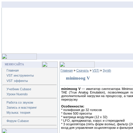
МЕНЮ САЙТА
Главная
Главная
»
Скачать
»
VSTi
»
Synth
VST инструменты
minimoog V
VST эффекты
minimoog V
— имитатор синтезатора Minimoo
Учебник Cubase
TAE (True Analog Emulation), позволяющая 
Уроки Nuendo
дополнительной нагрузки на процессор, а так
перегрузку
Работа со звуком
Особенности:
Запись и мастеринг
* полифония до 32 голосов
Музыка: теория
* более 500 пресеты
* матрица модуляции (12 x 32)
* LFO, арпеджиатор, хорус и стереодилей
Форум Cubase
* 3 осциллятора (пять форм волны), фильтр (2
вход для управления осциллятором и фильтро