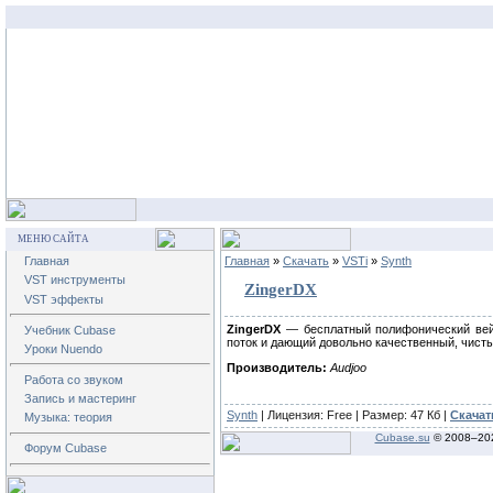
МЕНЮ САЙТА
Главная
Главная
»
Скачать
»
VSTi
»
Synth
VST инструменты
ZingerDX
VST эффекты
ZingerDX
— бесплатный полифонический вей
Учебник Cubase
поток и дающий довольно качественный, чисты
Уроки Nuendo
Производитель:
Audjoo
Работа со звуком
Запись и мастеринг
Synth
| Лицензия:
Free
| Размер: 47 Кб |
Скачат
Музыка: теория
Cubase.su
© 2008–
20
Форум Cubase