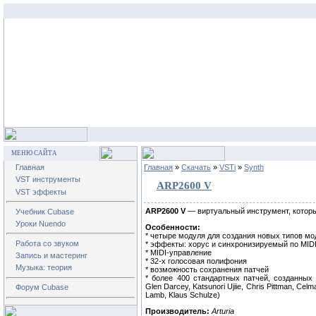
МЕНЮ САЙТА
Главная
Главная
»
Скачать
»
VSTi
»
Synth
VST инструменты
ARP2600 V
VST эффекты
ARP2600 V
— виртуальный инструмент, которы
Учебник Cubase
Уроки Nuendo
Особенности:
* четыре модуля для создания новых типов м
Работа со звуком
* эффекты: хорус и синхронизируемый по MID
* MIDI-управление
Запись и мастеринг
* 32-х голосовая полифония
Музыка: теория
* возможность сохранения патчей
* более 400 стандартных патчей, созданных 
Glen Darcey, Katsunori Ujiie, Chris Pittman, Cel
Форум Cubase
Lamb, Klaus Schulze)
Производитель:
Arturia