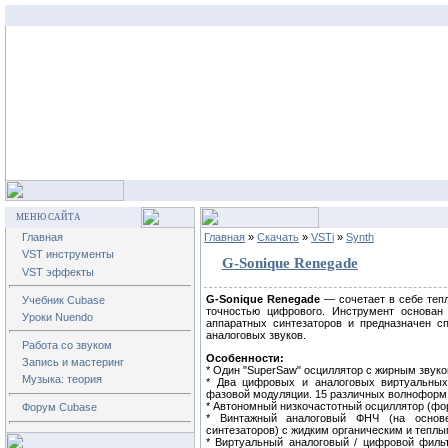
МЕНЮ САЙТА
Главная
Главная
»
Скачать
»
VSTi
»
Synth
VST инструменты
G-Sonique Renegade
VST эффекты
G-Sonique Renegade
— сочетает в себе тепл
Учебник Cubase
точностью цифрового. Инструмент основан
Уроки Nuendo
аппаратных синтезаторов и предназначен с
аналоговых звуков.
Работа со звуком
Особенности:
Запись и мастеринг
* Один "SuperSaw" осциллятор с жирным звуко
Музыка: теория
* Два цифровых и аналоговых виртуальных
фазовой модуляции. 15 различных волноформ 
* Автономный низкочастотный осциллятор (фор
Форум Cubase
* Винтажный аналоговый ФНЧ (на основ
синтезаторов) с жидким органическим и теплы
* Виртуальный аналоговый / цифровой филь