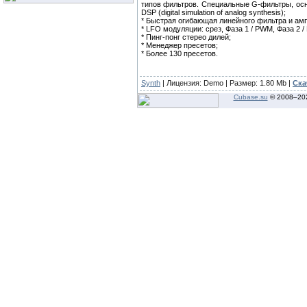
типов фильтров. Специальные G-фильтры, осн
DSP (digital simulation of analog synthesis);
* Быстрая огибающая линейного фильтра и ам
* LFO модуляции: срез, Фаза 1 / PWM, Фаза 2 
* Пинг-понг стерео дилей;
* Менеджер пресетов;
* Более 130 пресетов.
Synth
| Лицензия:
Demo
| Размер: 1.80 Mb |
Ска
Cubase.su
© 2008–
20