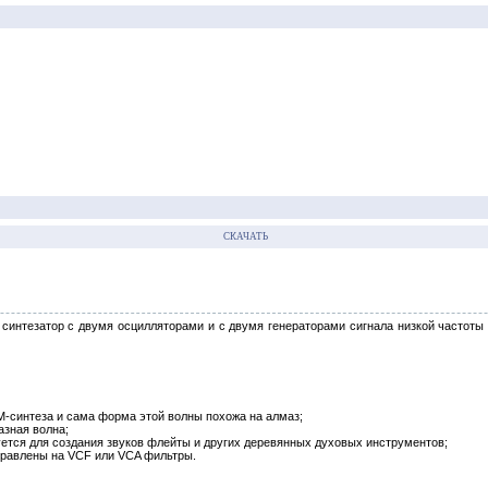
СКАЧАТЬ
интезатор с двумя осцилляторами и с двумя генераторами сигнала низкой частоты 
M-синтеза и сама форма этой волны похожа на алмаз;
азная волна;
уется для создания звуков флейты и других деревянных духовых инструментов;
правлены на VCF или VCA фильтры.