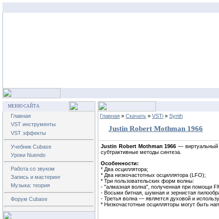
МЕНЮ САЙТА
Главная
Главная
»
Скачать
»
VSTi
»
Synth
VST инструменты
Justin Robert Mothman 1966
VST эффекты
Justin Robert Mothman 1966
— виртуальный с
Учебник Cubase
субтрактивные методы синтеза.
Уроки Nuendo
Особенности:
Работа со звуком
* Два осциллятора;
* Два низкочастотных осциллятора (LFO);
Запись и мастеринг
* Три пользовательских форм волны:
Музыка: теория
- "алмазная волна", полученная при помощи F
- Восьми битная, шумная и зернистая пилообр
- Третья волна — является духовой и использ
Форум Cubase
* Низкочастотные осцилляторы могут быть на