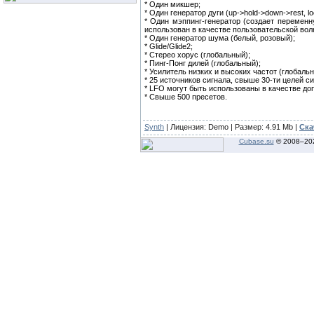
* Один микшер;
* Один генератор дуги (up->hold->down->rest, loo
* Один мэппинг-генератор (создает переменн
использован в качестве пользовательской во
* Один генератор шума (белый, розовый);
* Glide/Glide2;
* Стерео хорус (глобальный);
* Пинг-Понг дилей (глобальный);
* Усилитель низких и высоких частот (глобальн
* 25 источников сигнала, свыше 30-ти целей си
* LFO могут быть использованы в качестве д
* Свыше 500 пресетов.
Synth
| Лицензия:
Demo
| Размер: 4.91 Mb |
Ска
Cubase.su
© 2008–
20