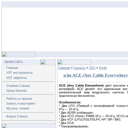
МЕНЮ САЙТА
Главная
Главная
»
Скачать
»
VSTi
»
Synth
VST инструменты
u-he ACE (Any Cable Everywhere
VST эффекты
ACE (Any Cable Everywhere)
дает высокое к
Учебник Cubase
интерфейс ACE делает его идеальным инст
Уроки Nuendo
увлекательный мир модульного синтеза.
практически бесконечно.
Работа со звуком
Особенности:
Запись и мастеринг
* Два LFO (Первый с волноформой «синус»,
Музыка: теория
0Гц — 20 кГц;
* Две ADSR огибающих;
* Два VCO (Пила / PWM) 0Гц — 20 кГц, VCO1 и
Форум Cubase
* Два VCF (LP1/LP2/LP3/LP4, HP / BP / BR);
* Два VCA;
* Панорамирование;