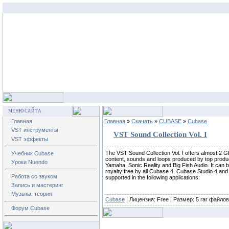
МЕНЮ САЙТА
Главная
Главная
»
Скачать
»
CUBASE
»
Cubase
VST инструменты
VST Sound Collection Vol. I
VST эффекты
The VST Sound Collection Vol. I offers almost 2 
Учебник Cubase
content, sounds and loops produced by top produc
Уроки Nuendo
Yamaha, Sonic Reality and Big Fish Audio. It can 
royalty free by all Cubase 4, Cubase Studio 4 an
Работа со звуком
supported in the following applications:
Запись и мастеринг
Музыка: теория
Cubase
| Лицензия:
Free
| Размер: 5 rar файлов
Форум Cubase