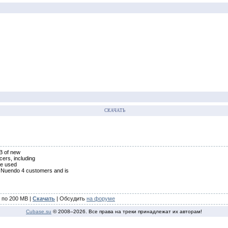
СКАЧАТЬ
GB of new
ers, including
be used
d Nuendo 4 customers and is
 по 200 MB |
Скачать
| Обсудить
на форуме
Cubase.su
© 2008–
2026. Все права на треки принадлежат их авторам!