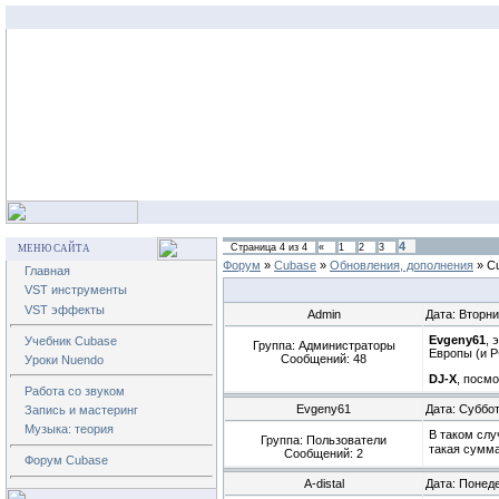
4
Страница
4
из
4
«
1
2
3
МЕНЮ САЙТА
Форум
»
Cubase
»
Обновления, дополнения
»
C
Главная
VST инструменты
VST эффекты
Admin
Дата: Вторни
Evgeny61
, 
Учебник Cubase
Группа: Администраторы
Европы (и РФ
Сообщений:
48
Уроки Nuendo
DJ-X
, посм
Работа со звуком
Evgeny61
Дата: Суббот
Запись и мастеринг
Музыка: теория
В таком слу
Группа: Пользователи
такая сумма
Сообщений:
2
Форум Cubase
A-distal
Дата: Понеде