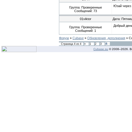
Юзай через
Группа: Проверенные
Сообщений:
73
01viktor
Дата: Пятниц
Добрый день
Группа: Проверенные
Сообщений:
1
Форум
»
Cubase
»
Обновления, дополнения
»
C
4
Страница
4
из
4
«
1
2
3
Cubase.su
© 2008–
2026. В