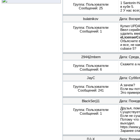
1 Santorin-
Группа: Пользователи
в кубе 5.
Сообщений:
25
2 У нас все
bulatnikov
Дата: Воскре
Купил UPDAT
Группа: Пользователи
Ввел серийн
Сообщений:
1
удалить вме
eLicenserC
Обьясните в
и все, не к
cubase 5?
2944j2mbem
Дата: Среда,
Скажите а н
Группа: Пользователи
Сообщений:
6
JayC
Дата: Суббот
А зачем?
Группа: Пользователи
Если вы пот
Сообщений:
241
Это примерн
BlackSerj11
Дата: Понеде
Друзья, пом
Группа: Пользователи
Существует 
Сообщений:
1
Если не сущ
Потому что 
выходил.
https://www
Заранее спа
DJ-X
Дата: Вторни