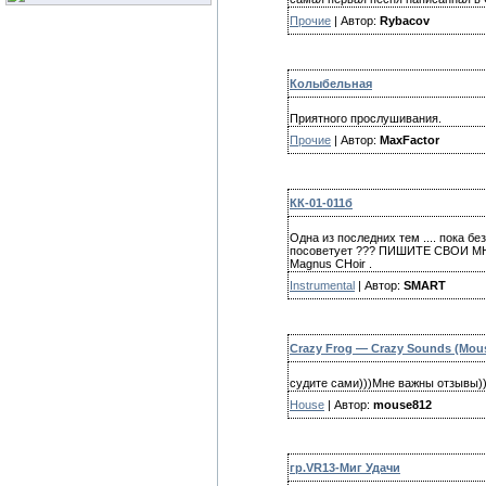
Прочие
| Автор:
Rybacov
Колыбельная
Приятного прослушивания.
Прочие
| Автор:
MaxFactor
КК-01-011б
Одна из последних тем .... пока без
посоветует ??? ПИШИТЕ СВОИ МНЕНИЯ
Magnus CHoir .
Instrumental
| Автор:
SMART
Crazy Frog — Crazy Sounds (Mous
судите сами)))Мне важны отзывы))
House
| Автор:
mouse812
гр.VR13-Миг Удачи