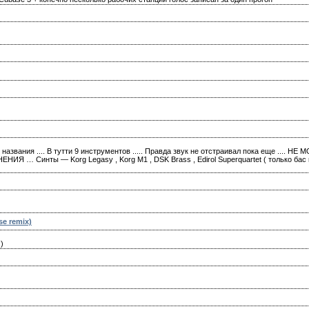
 названия .... В тутти 9 инструментов ..... Правда звук не отстраивал пока еще .... НЕ 
 … Синты — Korg Legasy , Korg M1 , DSK Brass , Edirol Superquartet ( только бас гит
e remix)
)