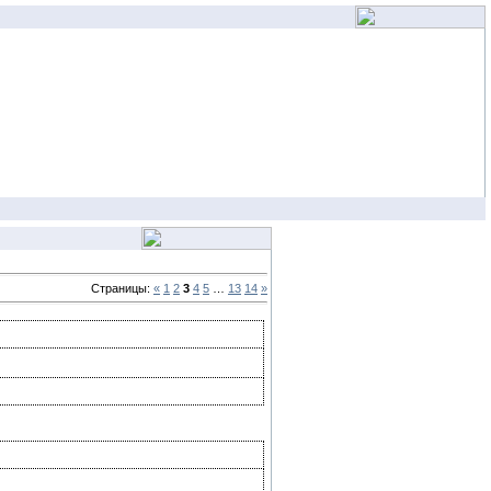
Страницы:
«
1
2
3
4
5
…
13
14
»