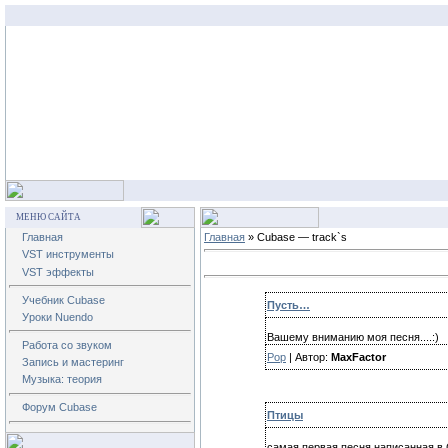
МЕНЮ САЙТА
Главная
Главная
» Cubase — track`s
VST инструменты
VST эффекты
Учебник Cubase
Пусть…
Уроки Nuendo
Вашему вниманию моя песня....:)
Работа со звуком
Pop
| Автор:
MaxFactor
Запись и мастеринг
Музыка: теория
Форум Cubase
Птицы
самая первая песня написанная в 