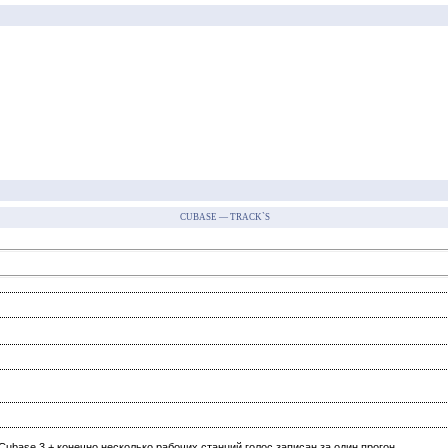
CUBASE — TRACK`S
Cubase 3 + конечно несколько рабочих станций голос записан за один прогон