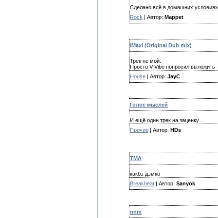
Сделано всё в домашних условиях
Rock
| Автор:
Mappet
iMaxi (Original Dub mix)
Трек не мой.
Просто V-Vibe попросил выложить
House
| Автор:
JayC
Голос мыслей
И ещё один трек на заценку....
Прочие
| Автор:
HDs
TMA
какбэ дэмко
Breakbeat
| Автор:
Sanyok
nnm