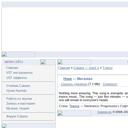
МЕНЮ САЙТА
Главная
Главная
»
Cubase — track`s
»
Trance
VST инструменты
VST эффекты
Hope
— Merantas
·
Скачать удаленно
(7.1 Mb) ·
Скриншот
Учебник Cubase
Уроки Nuendo
Nothing more amazing. This song is energetic and
trance music. The song — just five minutes — se
Работа со звуком
one will remain in everyone’s heads.
Запись и мастеринг
Стиль:
Trance
— Neotrance; Progressive | Софт
Музыка: теория
Cubase.su
© 2008–
20
Форум Cubase