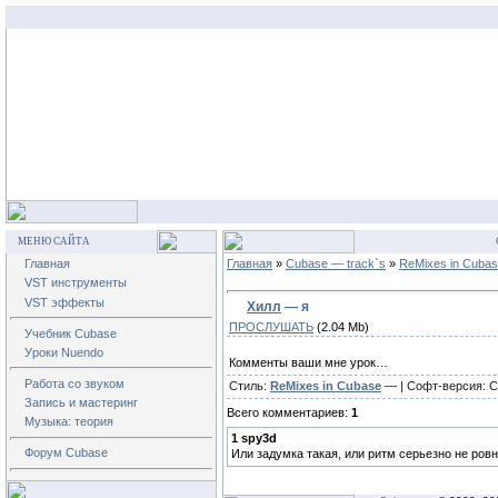
МЕНЮ САЙТА
Главная
Главная
»
Cubase — track`s
»
ReMixes in Cuba
VST инструменты
VST эффекты
Хилл
— я
ПРОСЛУШАТЬ
(2.04 Mb)
Учебник Cubase
Уроки Nuendo
Комменты ваши мне урок…
Работа со звуком
Стиль:
ReMixes in Cubase
— | Софт-версия: Cu
Запись и мастеринг
Всего комментариев:
1
Музыка: теория
1
spy3d
Форум Cubase
Или задумка такая, или ритм серьезно не ровн