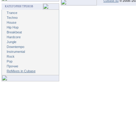
Cubase.su
© 2008–
20
КАТЕГОРИИ ТРЕКОВ
Trance
Techno
House
Hip Hop
Breakbeat
Hardcore
Jungle
Downtempo
Instrumental
Rock
Pop
Прочие
ReMixes in Cubase