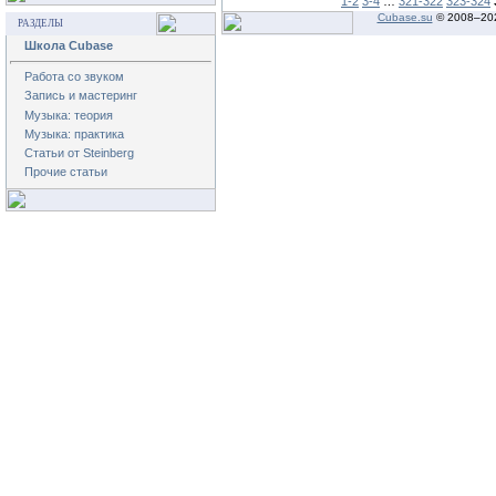
1-2
3-4
…
321-322
323-324
Cubase.su
© 2008–
20
РАЗДЕЛЫ
Школа Cubase
Работа со звуком
Запись и мастеринг
Музыка: теория
Музыка: практика
Статьи от Steinberg
Прочие статьи