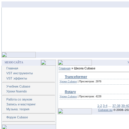
МЕНЮ САЙТА
У
Главная
Главная
» Школа Cubase
VST инструменты
Tranceformer
VST эффекты
Уроки Cubase
| Просмотров: 2976
Учебник Cubase
Уроки Nuendo
Rotary
Уроки Cubase
| Просмотров: 4228
Работа со звуком
Запись и мастеринг
1-2
3-4
…
37-38
39-4
Музыка: теория
Cubase.su
© 2008–
20
Форум Cubase