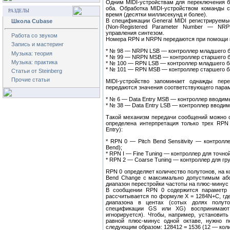
Одним MIDI-устройствам для переключения ба
оба. Обработка MIDI-устройством команды 
РАЗДЕЛЫ
время (десятки миллисекунд и более).
В спецификации General MIDI регистрируемы
Школа Cubase
(Non-Registered Parameter Number — NR
управления синтезом.
Работа со звуком
Номера RPN и NRPN передаются при помощи 
Запись и мастеринг
* № 98 — NRPN LSB — контроллер младшего 
Музыка: теория
* № 99 — NRPN MSB — контроллер старшего 
Музыка: практика
* № 100 — RPN LSB — контроллер младшего б
* № 101 — RPN MSB — контроллер старшего б
Статьи от Steinberg
Прочие статьи
MIDI-устройство запоминает однажды пе
передаются значения соответствующего парам
* № 6 — Data Entry MSB — контроллер вводим
* № 38 — Data Entry LSB — контроллер вводи
Такой механизм передачи сообщений можно ох
определена интерпретация только трех RPN
Entry):
* RPN 0 — Pitch Bend Sensitivity — контролл
Bend);
* RPN I — Fine Tuning — контроллер для точно
* RPN 2 — Coarse Tuning — контроллер для гру
RPN 0 определяет количество полутонов, на к
Bend Change с максимально допустимым аб
диапазон перестройки частоты на плюс-минус 
В сообщении RPN 0 содержится параметр 
рассчитывается по формуле X = 1284N+C, гд
диапазона в центах (сотых долях полуто
спецификации GS или XG) воспринимают 
игнорируется). Чтобы, например, установит
равной плюс-минус одной октаве, нужно 
следующим образом: 128412 = 1536 (12 — коли