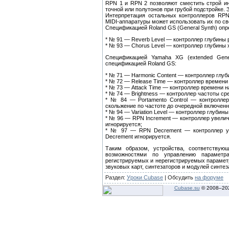
RPN 1 и RPN 2 позволяют сместить строй ин
точной или полутонов при грубой подстройке.
Интерпретация остальных контроллеров RPN
MIDI-аппаратуры может использовать их по с
Спецификацией Roland GS (General Synth) оп
* № 91 — Reverb Level — контроллер глубины 
* № 93 — Chorus Level — контроллер глубины 
Спецификацией Yamaha XG (extended Gene
спецификацией Roland GS:
* № 71 — Harmonic Content — контроллер глуб
* № 72 — Release Time — контроллер времени
* № 73 — Attack Time — контроллер времени н
* № 74 — Brightness — контроллер частоты ср
* № 84 — Portamento Control — контроллер
скольжение по частоте до очередной включенн
* № 94 — Variation Level — контроллер глубины
* № 96 — RPN Increment — контроллер увелич
игнорируется;
* № 97 — RPN Decrement — контроллер ум
Decrement игнорируется.
Таким образом, устройства, соответств
возможностями по управлению параметра
регистрируемых и нерегистрируемых параметр
звуковых карт, синтезаторов и модулей синтез
Раздел:
Уроки Cubase
| Обсудить
на форуме
Cubase.su
© 2008–
20