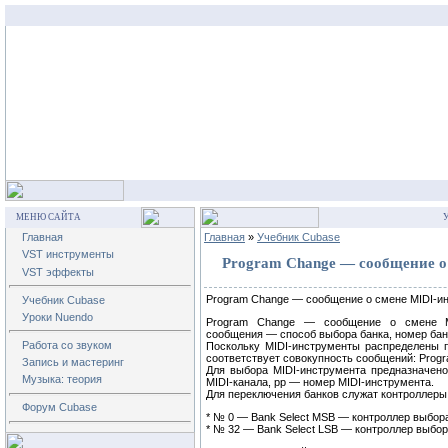
МЕНЮ САЙТА
У
Главная
Главная
»
Учебник Cubase
VST инструменты
Program Change — сообщение о
VST эффекты
Program Change — сообщение о смене MIDI-и
Учебник Cubase
Уроки Nuendo
Program Change — сообщение о смене MI
сообщения — способ выбора банка, номер банк
Работа со звуком
Поскольку MIDI-инструменты распределены 
соответствует совокупность сообщений: Progra
Запись и мастеринг
Для выбора MIDI-инструмента предназначен
Музыка: теория
MIDI-канала, pp — номер MIDI-инструмента.
Для переключения банков служат контроллеры
Форум Cubase
* № 0 — Bank Select MSB — контроллер выбора
* № 32 — Bank Select LSB — контроллер выбор