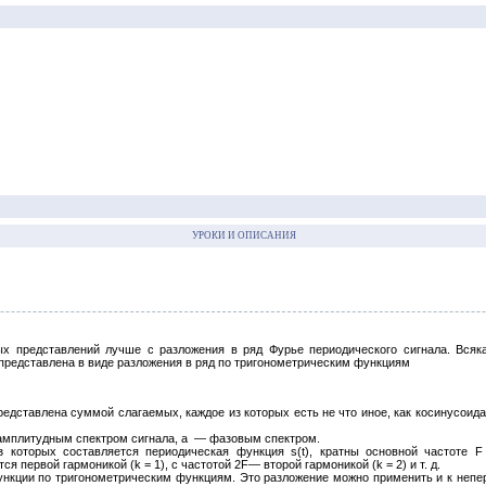
УРОКИ И ОПИСАНИЯ
х представлений лучше с разложения в ряд Фурье периодического сигнала. Всяк
представлена в виде разложения в ряд по тригонометрическим функциям
редставлена суммой слагаемых, каждое из которых есть не что иное, как косинусоид
амплитудным спектром сигнала, а
— фазовым спектром.
з которых составляется периодическая функция s(t), кратны основной частоте 
я первой гармоникой (k = 1), с частотой 2F— второй гармоникой (k = 2) и т. д.
ункции по тригонометрическим функциям. Это разложение можно применить и к непе