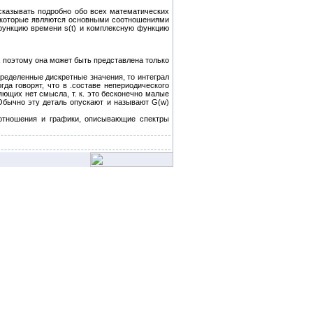
ссказывать подробно обо всех математических
, которые являются основными соотношениями
функцию времени s(t) и комплексную функцию
, поэтому она может быть представлена только
ределенные дискретные значения, то интеграл
а говорят, что в .составе непериодического
яющих нет смысла, т. к. это бесконечно малые
Обычно эту деталь опускают и называют G(w)
оотношения и графики, описывающие спектры