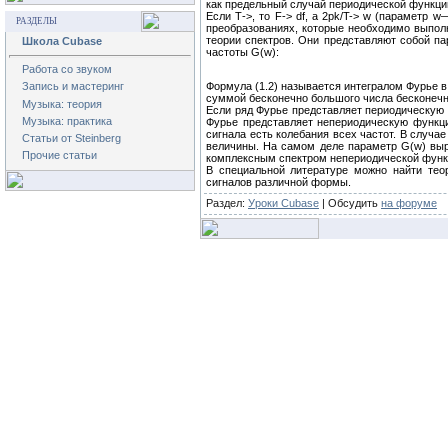
как предельный случай периодической функци
Если Т->, то F-> df, a 2pk/T-> w (параметр
РАЗДЕЛЫ
преобразованиях, которые необходимо выпол
теории спектров. Они представляют собой п
Школа Cubase
частоты G(w):
Работа со звуком
Запись и мастеринг
Формула (1.2) называется интегралом Фурье в
суммой бесконечно большого числа бесконечн
Музыка: теория
Если ряд Фурье представляет периодическую 
Музыка: практика
Фурье представляет непериодическую функци
сигнала есть колебания всех частот. В случа
Статьи от Steinberg
величины. На самом деле параметр G(w) выр
Прочие статьи
комплексным спектром непериодической функц
В специальной литературе можно найти тео
сигналов различной формы.
Раздел:
Уроки Cubase
| Обсудить
на форуме