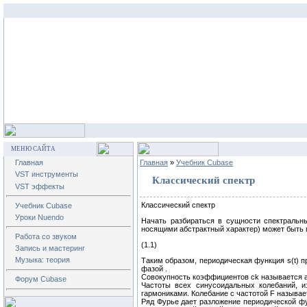
МЕНЮ САЙТА
Главная
Главная
»
Учебник Cubase
VST инструменты
Классический спектр
VST эффекты
Классический спектр
Учебник Cubase
Уроки Nuendo
Начать разбираться в сущности спектральны
носящими абстрактный характер) может быть 
Работа со звуком
(1.1)
Запись и мастеринг
Музыка: теория
Таким образом, периодическая функция s(t) п
фазой
.
Совокупность коэффициентов сk называется 
Форум Cubase
Частоты всех синусоидальных колебаний, и
гармониками. Колебание с частотой F называетс
Ряд Фурье дает разложение периодической ф