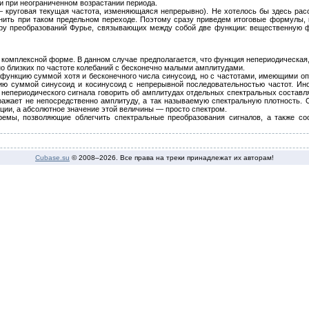
и при неограниченном возрастании периода.
 w— круговая текущая частота, изменяющаяся непрерывно). Не хотелось бы здесь ра
нить при таком предельном переходе. Поэтому сразу приведем итоговые формулы
ару преобразований Фурье, связывающих между собой две функции: вещественную 
 комплексной форме. В данном случае предполагается, что функция непериодическая
о близких по частоте колебаний с бесконечно малыми амплитудами.
функцию суммой хотя и бесконечного числа синусоид, но с частотами, имеющими оп
ю суммой синусоид и косинусоид с непрерывной последовательностью частот. Иногд
е непериодического сигнала говорить об амплитудах отдельных спектральных составл
ажает не непосредственно амплитуду, а так называемую спектральную плотность. 
ии, а абсолютное значение этой величины — просто спектром.
ремы, позволяющие облегчить спектральные преобразования сигналов, а также с
Cubase.su
© 2008–
2026. Все права на треки принадлежат их авторам!