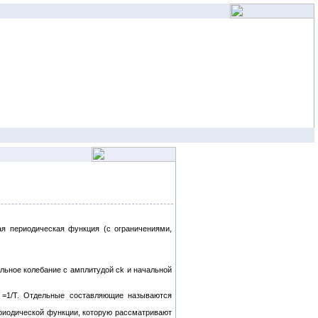
ая периодическая функция (с ограничениями,
альное колебание с амплитудой сk и начальной
F =1/Т. Отдельные составляющие называются
риодической функции, которую рассматривают