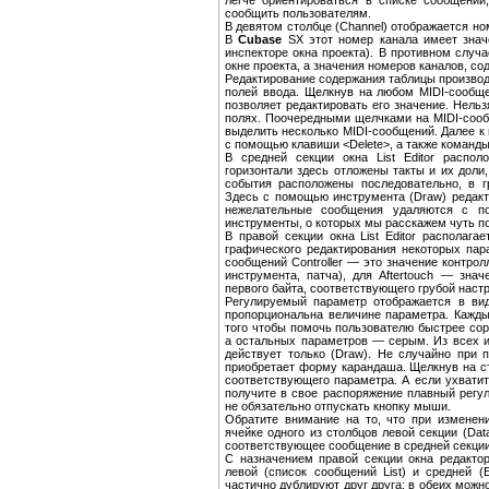
легче ориентироваться в списке сообщений
сообщить пользователям.
В девятом столбце (Channel) отображается но
В
Cubase
SX этот номер канала имеет значе
инспекторе окна проекта). В противном случа
окне проекта, а значения номеров каналов, с
Редактирование содержания таблицы произво
полей ввода. Щелкнув на любом MIDI-сообщ
позволяет редактировать его значение. Нельз
полях. Поочередными щелчками на MIDI-соо
выделить несколько MIDI-сообщений. Далее к
с помощью клавиши <Delete>, а также команды 
В средней секции окна List Editor распол
горизонтали здесь отложены такты и их доли,
события расположены последовательно, в г
Здесь с помощью инструмента (Draw) редак
нежелательные сообщения удаляются с п
инструменты, о которых мы расскажем чуть п
В правой секции окна List Editor располагае
графического редактирования некоторых пар
сообщений Controller — это значение контро
инструмента, патча), для Aftertouch — зна
первого байта, соответствующего грубой наст
Регулируемый параметр отображается в вид
пропорциональна величине параметра. Каждый
того чтобы помочь пользователю быстрее сор
а остальных параметров — серым. Из всех ин
действует только (Draw). He случайно при
приобретает форму карандаша. Щелкнув на с
соответствующего параметра. А если ухвати
получите в свое распоряжение плавный регул
не обязательно отпускать кнопку мыши.
Обратите внимание на то, что при изменен
ячейке одного из столбцов левой секции (Dat
соответствующее сообщение в средней секции
С назначением правой секции окна редактор
левой (список сообщений List) и средней (Ev
частично дублируют друг друга: в обеих можн