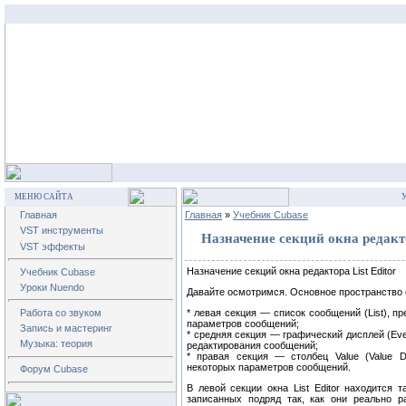
МЕНЮ САЙТА
У
Главная
Главная
»
Учебник Cubase
VST инструменты
Назначение секций окна редакто
VST эффекты
Назначение секций окна редактора List Editor
Учебник Cubase
Уроки Nuendo
Давайте осмотримся. Основное пространство ок
Работа со звуком
* левая секция — список сообщений (List), п
параметров сообщений;
Запись и мастеринг
* средняя секция — графический дисплей (Eve
Музыка: теория
редактирования сообщений;
* правая секция — столбец Value (Value D
некоторых параметров сообщений.
Форум Cubase
В левой секции окна List Editor находится
записанных подряд так, как они реально р