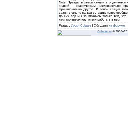
Note. Правда, в левой секции это делается 
правой — графическим (следовательно, при
Принципиально другое. В левой секции мо
удалить его, но нельзя вставить новое сообще
До сих пор мы занимались только тем, что у
настало время научиться работать в нем.
Раздел:
Уроки Cubase
| Обсудить
на форуме
Cubase.su
© 2008–
20