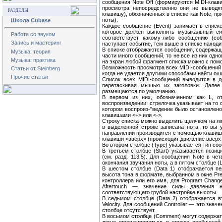
сообщения Note Off (формируются MIDI-клави
просмотра непосредственно они не выводят
РАЗДЕЛЫ
клавишу), обозначенных в списке как Note, пр
ноты).
Школа Cubase
Каждое сообщение (Event) занимает в списке
которое должен выполнить музыкальный си
Работа со звуком
соответствует какому-либо сообщению (с
Запись и мастеринг
наступает событие, тем выше в списке находи
В списке отображаются сообщения, содержащие
Музыка: теория
части много сообщений, то не все из них одн
Музыка: практика
на экран любой фрагмент списка можно с пом
Возможность просмотра всех MIDI-сообшений п
Статьи от Steinberg
когда не удается другими способами найти ош
Прочие статьи
Список всех MIDI-сообщений выводится в д
перетаскивая мышью их заголовки. Дале
размещаются по умолчанию.
В первом из них, обозначенном как L, о
воспроизведении: стрелочка указывает на то 
котором воспроиз-"ведение было остановлено)
клавишами <+> или <->.
Строку списка можно выделить щелчком на люб
в выделенной строке записана нота, то вы
направлении производится с помощью клавиши
клавиши <вверх> (происходит движение вверх 
Во втором столбце (Туре) указывается тип сообщ
В третьем столбце (Start) указывается позиц
(см. разд. 113.5). Для сообщения Note в ч
окончания звучания ноты, а в пятом столбце (L
В шестом столбце (Data 1) отображается п
высота тона в формате, выбранном в окне Pref
контроллера или его имя, для Program Chang
Aftertouch — значение силы давления н
соответствующего грубой настройке высоты.
В седьмом столбце (Data 2) отображается 
Velocity. Для сообщений Controller — это зна
столбце отсутствует.
В восьмом столбце (Comment) могут содержат