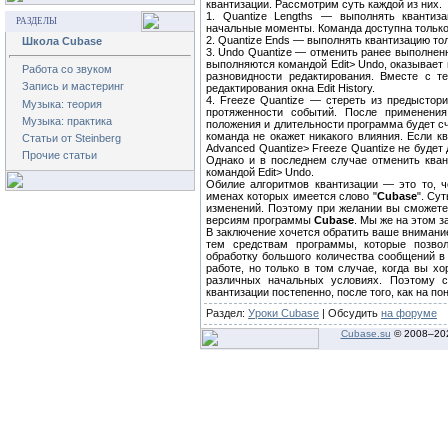
квантизации. Рассмотрим суть каждой из них.
1. Quantize Lengths — выполнять квантиза
РАЗДЕЛЫ
начальные моменты. Команда доступна только пр
2. Quantize Ends — выполнять квантизацию то
Школа Cubase
3. Undo Quantize — отменить ранее выполненн
выполняются командой Edit> Undo, оказывает 
Работа со звуком
разновидности редактирования. Вместе с т
Запись и мастеринг
редактирования окна Edit History.
4. Freeze Quantize — стереть из предысто
Музыка: теория
протяженности событий. После применен
Музыка: практика
положения и длительности программа будет сч
команда не окажет никакого влияния. Если к
Статьи от Steinberg
Advanced Quantize> Freeze Quantize не будет
Прочие статьи
Однако и в последнем случае отменить кван
командой Edit> Undo.
Обилие алгоритмов квантизации — это то, ч
именах которых имеется слово "
Cubase
". Су
изменений. Поэтому при желании вы сможете
версиям программы
Cubase
. Мы же на этом 
В заключение хочется обратить ваше внимание
тем средствам программы, которые позво
обработку большого количества сообщений в
работе, но только в том случае, когда вы хо
различных начальных условиях. Поэтому 
квантизации постепенно, после того, как на п
Раздел:
Уроки Cubase
| Обсудить
на форуме
Cubase.su
© 2008–
20