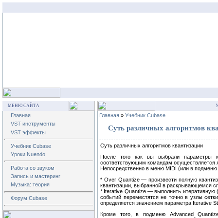
МЕНЮ САЙТА
У
Главная
Главная
»
Учебник Cubase
VST инструменты
Суть различных алгоритмов кв
VST эффекты
Суть различных алгоритмов квантизации
Учебник Cubase
Уроки Nuendo
После того как вы выбрали параметры к
соответствующим командам осуществляется ли
Работа со звуком
Непосредственно в меню MIDI (или в подменю 
Запись и мастеринг
* Over Quantize — произвести полную кванти
Музыка: теория
квантизации, выбранной в раскрывающемся спис
* Iterative Quantize — выполнить итеративну
событий переместятся не точно в узлы сетки
Форум Cubase
определяется значением параметра Iterative St
Кроме того, в подменю Advanced Quantiz