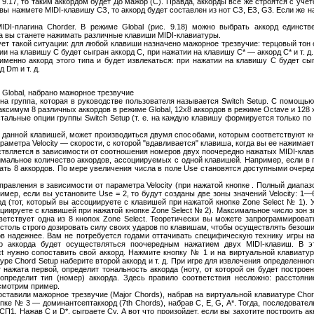
 9.17, то таким аккордом будет До мажор (С). Правда, аккорды все же строятся с уче
вы нажмете MIDI-клавишу СЗ, то аккорд будет составлен из нот СЗ, ЕЗ, G3. Если же н
DI-плагина Chorder. В режиме Global (рис. 9.18) можно выбрать аккорд единств
 вы станете нажимать различные клавиши MIDI-клавиатуры.
ует такой ситуации: для любой клавиши назначено мажорное трезвучие: терцовый тон о
тии на клавишу С будет сыгран аккорд С, при нажатии на клавишу С* — аккорд С* и т. 
 именно аккорд этого типа и будет извлекаться: при нажатии на клавишу С будет сы
 Dm и т. д.
е Global, набрано мажорное трезвучие
на группа, которая в руководстве пользователя называется Switch Setup. С помощь
максимум 8 различных аккордов в режиме Global, 12x8 аккордов в режиме Octave и 128 
альные опции группы Switch Setup (т. е. на каждую клавишу формируется только по
 данной клавишей, может производиться двумя способами, которым соответствуют кно
аметра Velocity — скорости, с которой "вдавливается" клавиша, когда вы ее нажимает
ествляется в зависимости от соотношения номеров двух поочередно нажатых MIDI-кла
мальное количество аккордов, ассоциируемых с одной клавишей. Например, если в п
ть 8 аккордов. По мере увеличения числа в поле Use становятся доступными очеред
авления в зависимости от параметра Velocity (при нажатой кнопке . Полный диапазо
имер, если вы установите Use = 2, то будут созданы две зоны значений Velocity: 
рд (тот, который вы ассоциируете с клавишей при нажатой кнопке Zone Select № 1). 
циируете с клавишей при нажатой кнопке Zone Select № 2). Максимальное число зон значе
ответствует одна из 8 кнопок Zone Select. Теоретически вы можете запрограммирова
ы столь строго дозировать силу своих ударов по клавишам, чтобы осуществлять безош
в надежнее. Вам не потребуется годами оттачивать специфическую технику игры на 
бор аккорда будет осуществляться поочередным нажатием двух MIDI-клавиш. В э
ct нужно сопоставить свой аккорд. Нажмите кнопку № 1 и на виртуальной клавиатур
уре Chord Setup наберите второй аккорд и т. д. При игре для извлечения определенно
 нажата первой, определит тональность аккорда (ноту, от которой он будет постро
определит тип (номер) аккорда. Здесь правило соответствия несложно: расстоян
ссмотрим пример.
оставили мажорное трезвучие (Major Chords), набрав на виртуальной клавиатуре Cho
нопке № 3 — доминантсептаккорд (7th Chords), набрав С, Е, G, А*. Тогда, последовате
СП1. Нажав С и D*, сыграете Су. А вот что произойдет, если вы захотите построить ак