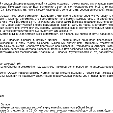
й к звуковой карте и настроенной на работу с данным треком, нажимать клавиши, кото
ды. Приведем пример. Если вы сделаете все так, как показано на рис. 9.15, а, то, 
С). Важно понимать, что с каждой клавишей можно связать совершенно любой аккорд!
ызывает некоторое сомнение. Получается, что нужно заранее вручную установить
ете и, главное, запомнить это соответствие (не в памяти компьютера, а -в своей со
ще ли в нужный момент взять на клавиатуре необходимый аккорд традиционным спосо
не менее экзотический способ применения. Если в часть на треке, к которому подк
ении вместо них будут звучать аккорды, ассоциированные с соответствующими клав
да на треке встретится нота СЗ, будет звучать аккорд Ат.
Merge MIDI in Loop эффект можно применить не в реальном времени: ноты, заранее з
я MIDI-плагина Chorder в режиме Normal — знание вами принципов построения
омпозиций к трем типам аккордов: мажорным трезвучиям, минорным трезвучия
ть аккомпанемент. Сравните: программа-аранжировщик, YamahaVisual Arranger, кот
а более серьезный автоаранжировщик Band-in-a-Box позволяет оперировать аккордам
томатически формировать гитарный MIDI-плагин Rhythm'n'Chords 2 Pro, рассмотренн
ли аккорд Ат (б)
лагин Chorder в режиме Normal, вам может пригодиться справочник по аккордам основн
им Octave подобен режиму Normal, но вы можете назначить только один аккорд дл
MIDI-клавиши по-прежнему служит нижняя виртуальная клавиатура (Trigger Note), кото
ие)
е Octave
абирается на клавишах верхней виртуальной клавиатуры (Chord Setup).
октаве (это может быть СЗ, С4 или соответствующая нота любой другой октавы), будет