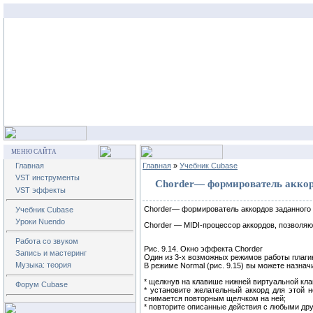
МЕНЮ САЙТА
Главная
Главная
»
Учебник Cubase
VST инструменты
Chorder— формирователь аккор
VST эффекты
Chorder— формирователь аккордов заданного 
Учебник Cubase
Уроки Nuendo
Chorder — MIDI-процессор аккордов, позволя
Работа со звуком
Рис. 9.14. Окно эффекта Chorder
Запись и мастеринг
Один из 3-х возможных режимов работы плагин
Музыка: теория
В режиме Normal (рис. 9.15) вы можете назна
* щелкнув на клавише нижней виртуальной клав
Форум Cubase
* установите желательный аккорд для этой 
снимается повторным щелчком на ней;
* повторите описанные действия с любыми дру