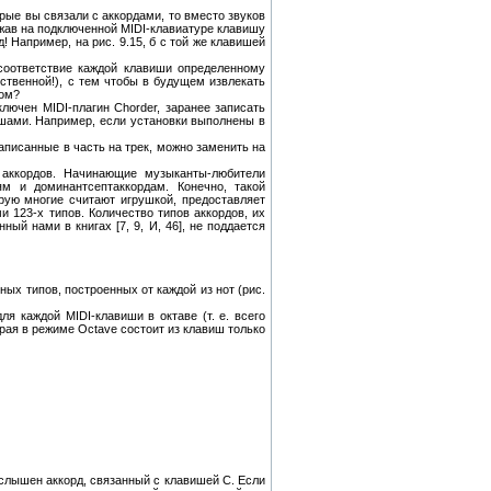
рые вы связали с аккордами, то вместо звуков
нажав на подключенной MIDI-клавиатуре клавишу
 Например, на рис. 9.15, б с той же клавишей
 соответствие каждой клавиши определенному
бственной!), с тем чтобы в будущем извлекать
бом?
лючен MIDI-плагин Chorder, заранее записать
ишами. Например, если установки выполнены в
аписанные в часть на трек, можно заменить на
 аккордов. Начинающие музыканты-любители
м и доминантсептаккордам. Конечно, такой
орую многие считают игрушкой, предоставляет
и 123-х типов. Количество типов аккордов, их
ый нами в книгах [7, 9, И, 46], не поддается
ых типов, построенных от каждой из нот (рис.
я каждой MIDI-клавиши в октаве (т. е. всего
рая в режиме Octave состоит из клавиш только
 слышен аккорд, связанный с клавишей С. Если