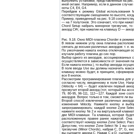
выполнить установки, представленные на рис.
иной октаве. Например, если в данном случае 
ноты С4, Е4, G4.
Перейдем к режиму Global использования MI
соответствующим смещением по высоте, когда
Пример, приведенный на рис. 9.18 соответств
— на 7 полутонов. Это означает, что при нажа
Chord Setup набрать минорное трезвучие, то
аккорд С#т, при нажатии на клавишу D — аккорд
Рис. 9.18. Окно MIDI-плагина Chorder в режим
В левом нижнем углу окна плагина расположе
связать до восьми различных аккордов: т. е. 
По умолчанию нажата кнопка отключающая ост
изучали работу плагина до сих пор.
Выбор одного из аккордов, ассоциированных с
осуществляется в зависимости от значения пар
Если нажата кнопка |, то выбор аккорда осущ
В поле ввода Use вы должны назначить макси
клавишу можно будет, в принципе, сформирова
все 8 кнопок.
Рассмотрим программирование плагина для упр
согласно числу, введенному в поле Use. Напр
(Velocity < 64) — будет извлечен первый акко
прозвучит второй аккорд (тот, который вы ассо
79, 80-95, 96-111, 112—127. Каждой зоне со
аккордов. Вопрос только в том, сможете ли в
Второй способ извлечения различных аккордо
изменения Velocity. Нажмите кнопку и вы
запрограммировать: каждой кнопке Zone Sele
нажмите кнопку № 2 и на виртуальной клавиат
две MIDI-клавиши. Та клавиша, которая будет
расположенную правее ранее нажатой. Она 
соответствует номеру кнопки Zone Select. Ра
Допустим, что кнопке Zone Select № 1 вы соп
трезвучие (Minor Chords), набрав С, D*, G, к
вы сыграете аккорд С. Нажав С и D, сыграете 