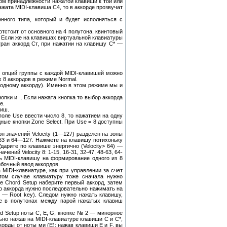
том принадлежности нажатой клавиши к той или
ажата MIDI-клавиша С4, то в аккорде прозвучат
енного типа, который и будет исполняться с
тстоит от основного на 4 полутона, квинтовый
д. Если же на клавишах виртуальной клавиатуры
гран аккорд Ст, при нажатии на клавишу С* —
ю опций группы с каждой MIDI-клавишей можно
х 8 аккордов в режиме Normal.
 одному аккорду). Именно в этом режиме мы и
пки и .. Если нажата кнопка то выбор аккорда
е.
виш.
оле Use ввести число 8, то нажатием на одну
ные кнопки Zone Select. При Use = 8 доступны
н значений Velocity (1—127) разделен на зоны
1—63 и 64—127. Нажмете на клавишу потихоньку
Ударите по клавише энергично (Velocity> 64) —
ний Velocity 8: 1-15, 16-31, 32-47, 48-63, 64-
ть MIDI-клавишу на формирование одного из 8
ибочный ввод аккордов.
MIDI-клавиатуре, как при управлении за счет
том случае клавиатуру тоже сначала нужно
е Chord Setup наберите первый аккорд, затем
го аккорда нужно последовательно нажимать на
ен — Root key). Следом нужно нажать клавишу,
ие в полутонах между парой нажатых клавиш
rd Setup ноты С, Е, G, кнопке № 2 — минорное
льно нажав на MIDI-клавиатуре клавиши С и С*,
корды от ноты ми (Е): нажав клавиши Е и F, вы