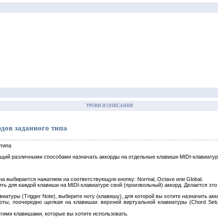
УРОКИ И ОПИСАНИЯ
дов заданного типа
типа
ющий различными способами назначать аккорды на отдельные клавиши MIDI-клавиатуры
а выбирается нажатием на соответствующую кнопку: Normal, Octave или Global.
чить для каждой клавиши на MIDI-клавиатуре свой (произвольный) аккорд. Делается э
иатуры (Trigger Note), выберите ноту (клавишу), для которой вы хотите назначить акк
ноты, поочередно щелкая на клавишах верхней виртуальной клавиатуры (Chord Setu
гими клавишами, которые вы хотите использовать.