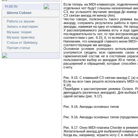
Если теперь на MIDI-клавиатуре, подключенно
РАЗДЕЛЫ
отдельных нот будут слышны назначенные аккор
СЗ, вы услышите звучание аккорда До мажор (
Школа Cubase
СЗ связан аккорд ля минор (Аm).
Честно говоря, полезность такого режима в
Работа со звуком
аккорду, сохранить результаты работы в прес
Запись и мастеринг
аккорды, нажимая на одну из клавиш. Не про
У рассматриваемого режима есть и еще один 
Музыка: теория
последовательность нот, то при воспроизвед
Музыка: практика
соответствии с рис. 9.15, б, то всякий раз, ког
Напомним, что командой главного меню MIDI> 
Статьи от Steinberg
соответствующие им аккорды.
Прочие статьи
Основное условие успешного использовани
ухитряются сводить всю гармонию своих к
гармонический состав не в состоянии украси
пользователю выбор из аккордов 30-и типов, 
расширений и обращений, которые способен ав
счету.
Рис. 9.15. С клавишей СЗ связан аккорд С (а) и
Если вы все-таки решите использовать MIDI-п
9.16).
Перейдем к рассмотрению режима Octave. Реж
двенадцать различных аккордов). Для выбора 
одной октавы (рис. 9.17).
Рис. 9.16. Аккорды основных типов
Рис. 9.16. Аккорды основных типов (продолжен
Рис. 9.17. Окно MIDI-плагина Chorder в режим
Желательный аккорд для выбранной клавиши н
Когда вы, например, играете ноту С в любой 