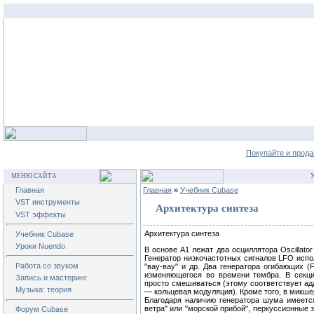
Покупайте и прода
МЕНЮ САЙТА
У
Главная
Главная
»
Учебник Cubase
VST инструменты
Архитектура синтеза
VST эффекты
Архитектура синтеза
Учебник Cubase
Уроки Nuendo
В основе А1 лежат два осциллятора Oscillator
Генератор низкочастотных сигналов LFO испол
Работа со звуком
"вау-вау" и др. Два генератора огибающих (F
изменяющегося во времени тембра. В секци
Запись и мастеринг
просто смешиваться (этому соответствует ад
Музыка: теория
— кольцевая модуляция). Кроме того, в микше
Благодаря наличию генератора шума имеетс
ветра" или "морской прибой", перкуссионные 
Форум Cubase