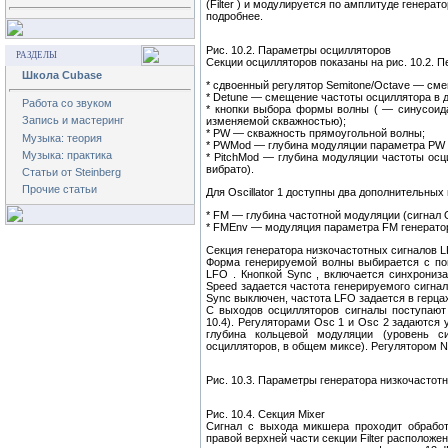
(Filter ) и модулируется по амплитуде генерат
подробнее.
Рис. 10.2. Параметры осцилляторов
РАЗДЕЛЫ
Секции осцилляторов показаны на рис. 10.2. 
Школа Cubase
* сдвоенный регулятор Semitone/Octave — сме
* Detune — смещение частоты осциллятора в д
Работа со звуком
* кнопки выбора формы волны ( — синусоид
Запись и мастеринг
изменяемой скважностью);
* PW — скважность прямоугольной волны;
Музыка: теория
* PWMod — глубина модуляции параметра PW г
Музыка: практика
* PitchMod — глубина модуляции частоты осц
вибрато).
Статьи от Steinberg
Прочие статьи
Для Oscillator 1 доступны два дополнительных
* FM — глубина частотной модуляции (сигнал Osc
* FMEnv — модуляция параметра FM генератором
Секция генератора низкочастотных сигналов LF
Форма генерируемой волны выбирается с по
LFO . Кнопкой Sync , включается синхрониз
Speed задается частота генерируемого сигнал
Sync выключен, частота LFO задается в герца
С выходов осцилляторов сигналы поступают 
10.4). Регуляторами Osc 1 и Osc 2 задаются 
глубина кольцевой модуляции (уровень си
осцилляторов, в общем миксе). Регулятором N
Рис. 10.3. Параметры генератора низкочастот
Рис. 10.4. Секция Mixer
Сигнал с выхода микшера проходит обработ
правой верхней части секции Filter располож