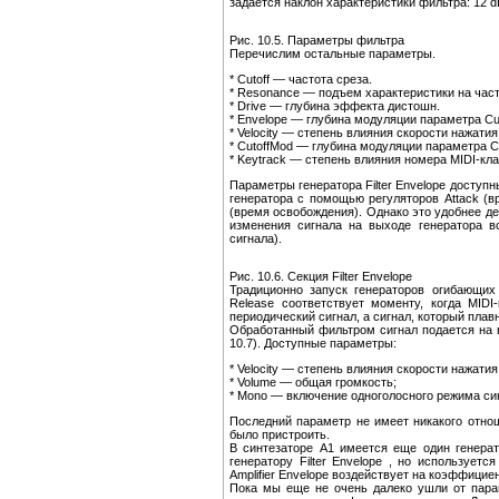
задается наклон характеристики фильтра: 12 dB
Рис. 10.5. Параметры фильтра
Перечислим остальные параметры.
* Cutoff — частота среза.
* Resonance — подъем характеристики на част
* Drive — глубина эффекта дистошн.
* Envelope — глубина модуляции параметра Cuto
* Velocity — степень влияния скорости нажатия
* CutoffMod — глубина модуляции параметра Cu
* Keytrack — степень влияния номера MIDI-кла
Параметры генератора Filter Envelope доступн
генератора с помощью регуляторов Attack (вр
(время освобождения). Однако это удобнее д
изменения сигнала на выходе генератора в
сигнала).
Рис. 10.6. Секция Filter Envelope
Традиционно запуск генераторов огибающих
Release соответствует моменту, когда MID
периодический сигнал, а сигнал, который плав
Обработанный фильтром сигнал подается на вх
10.7). Доступные параметры:
* Velocity — степень влияния скорости нажат
* Volume — общая громкость;
* Mono — включение одноголосного режима си
Последний параметр не имеет никакого отнош
было пристроить.
В синтезаторе А1 имеется еще один генерато
генератору Filter Envelope , но использует
Amplifier Envelope воздействует на коэффицие
Пока мы еще не очень далеко ушли от парам