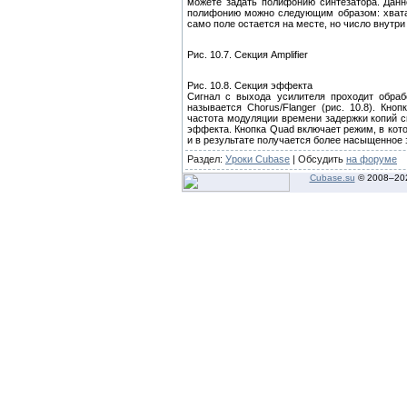
можете задать полифонию синтезатора. Данн
полифонию можно следующим образом: хватае
само поле остается на месте, но число внутр
Рис. 10.7. Секция Amplifier
Рис. 10.8. Секция эффекта
Сигнал с выхода усилителя проходит обраб
называется Chorus/Flanger (рис. 10.8). Кн
частота модуляции времени задержки копий с
эффекта. Кнопка Quad включает режим, в кот
и в результате получается более насыщенное 
Раздел:
Уроки Cubase
| Обсудить
на форуме
Cubase.su
© 2008–
20