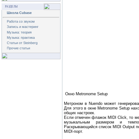
РАЗДЕЛЫ
Школа Cubase
Работа со звуком
Запись и мастеринг
Музыка: теория
Музыка: практика
Статьи от Steinberg
Прочие статьи
Окно Metronome Setup
Метроном в Nuendo может генерирова
Для этого в окне
Metronome Setup
нахо
общих настроек.
Если отмечен флажок
MIDI Click
, то м
музыкальным размером и темпо
Раскрывающийся список
MIDI Output
по
MIDI-порт.