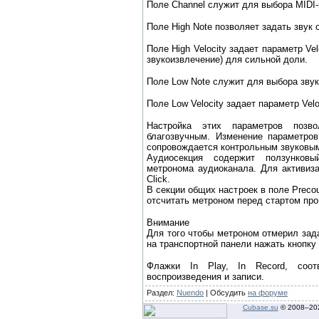
Поле
Channel
служит для выбора MIDI-
Поле
High Note
позволяет задать звук 
Поле
High Velocity
задает параметр
Vel
звукоизвлечение) для сильной доли.
Поле
Low Note
служит для выбора звука
Поле
Low Velocity
задает параметр
Velo
Настройка этих параметров позво
благозвучным. Изменение параметро
сопровождается контрольным звуковым
Аудиосекция содержит ползунков
метронома аудиоканала. Для активи
Click
.
В секции общих настроек в поле
Preco
отсчитать метроном перед стартом про
Внимание
Для того чтобы метроном отмерил зад
на транспортной панели нажать кнопку 
Флажки
In Play
,
In Record
, соот
воспроизведения и записи.
Раздел:
Nuendo
| Обсудить
на форуме
Cubase.su
© 2008–
20