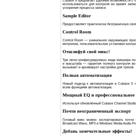
Cubase 5 предлагает удобные возможности с 
использоваться для контроля во время запи
ускорения процесса записи.
Sample Editor
Предоставляет практически безграничную своб
Control Room
Control Room — уникальное окружающее прост
метроном, пользовательские установки контрол
Отшлифуй свой микс!
Три легко конфигурируемых вида микшера поз
и масштаба — гарантия полного контроля во 
вызывает и архивирует настройки для треков.
Полная автоматизация
Новый подход к автоматизации в Cubase 5 п
всем функциям автоматизации.
Мощный EQ и профессиональное 
Используя обновлённый Cubase Channel Studi
Почти неограниченный экспорт
Готовый микс можно экспортировать почти в
Broadcast Wave, MP3 и Windows Media Audio Pr
Добавь замечательные эффекты!