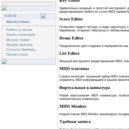
Key Editor
Удивительно мощный и простой инструмент дл
редактирования любого из сотни MIDI парамет
РАЗДЕЛЫ
Score Editor
Школа Cubase
Позволяет видеть музыку в виде партитуры с 
Работа со звуком
барабанов, гитарных табулатур и таблиц вывод
Запись и мастеринг
Drum Editor
Музыка: теория
Музыка: практика
Предназначен для создания и переработки как
Статьи от Steinberg
List Editor
Прочие статьи
Мощный инструмент редактирования MIDI, пом
MIDI плагины
Cubase включает огромный набор MIDI плагин
управлять MIDI информацией в вашем проекте
Виртуальная клавиатура
Новая виртуальная MIDI клавиатура позво
компьютерную клавиатуру.
MIDI Monitor
Новый плагин MIDI Monitor анализирует входя
Удобная запись