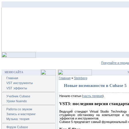
Покупайте и прода
МЕНЮ САЙТА
У
Главная
Главная
»
Steinberg
VST инструменты
Новые возможности в Cubase 5
VST эффекты
Начало статьи (
часть первая
).
Учебник Cubase
Уроки Nuendo
VST3: последняя версия стандарт
Работа со звуком
Ведущий стандарт Virtual Studio Technology
Запись и мастеринг
студийную обстановку на компьютере и пр
эффектов и инструментов.
Музыка: теория
Cubase 5 предлагает самый функциональный н
Форум Cubase