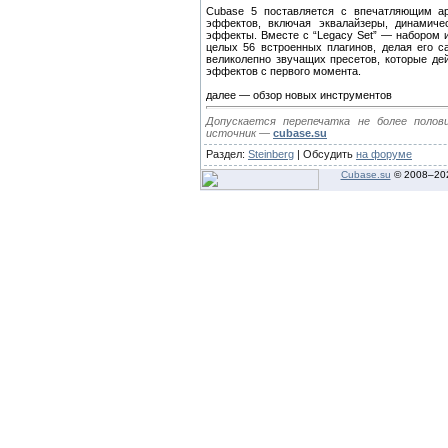
Cubase 5 поставляется с впечатляющим ар
эффектов, включая эквалайзеры, динамиче
эффекты. Вместе с “Legacy Set” — набором 
целых 56 встроенных плагинов, делая его с
великолепно звучащих пресетов, которые де
эффектов с первого момента.
далее — обзор новых инструментов
Допускается перепечатка не более поло
источник —
cubase.su
Раздел:
Steinberg
| Обсудить
на форуме
Cubase.su
© 2008–
20