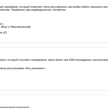
й эквалайзер, который позволяет легко регулировать настройки любого звукового ма
алансира. Предлагает два индивидуальных алгоритма.
г').
я Фаза' и 'Максимальный).
.
ия ЦП.
ент, который способен генерировать звуки более чем 2000 легендарных синтезаторо
емые регуляторами «Key parameter».
аналоговый синтезатор.