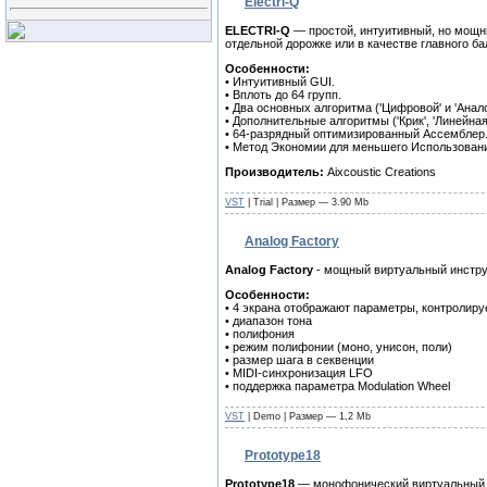
Electri-Q
ELECTRI-Q
— простой, интуитивный, но мощны
отдельной дорожке или в качестве главного б
Особенности:
• Интуитивный GUI.
• Вплоть до 64 групп.
• Два основных алгоритма ('Цифровой' и 'Анало
• Дополнительные алгоритмы ('Крик', 'Линейна
• 64-разрядный оптимизированный Ассемблер
• Метод Экономии для меньшего Использован
Производитель:
Aixcoustic Creations
VST
|
Trial
| Размер — 3.90 Mb
Analog Factory
Analog Factory
- мощный виртуальный инструм
Особенности:
• 4 экрана отображают параметры, контролиру
• диапазон тона
• полифония
• режим полифонии (моно, унисон, поли)
• размер шага в секвенции
• MIDI-синхронизация LFO
• поддержка параметра Modulation Wheel
VST
|
Demo
| Размер — 1,2 Mb
Prototype18
Prototype18
— монофонический виртуальный 