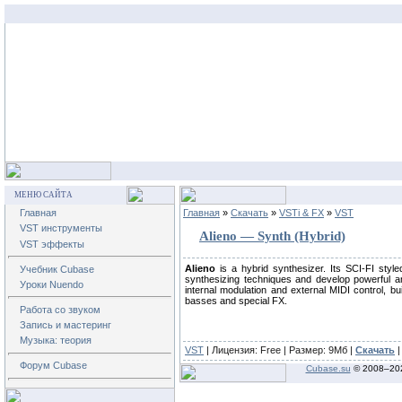
МЕНЮ САЙТА
Главная
Главная
»
Скачать
»
VSTi & FX
»
VST
VST инструменты
Alieno — Synth (Hybrid)
VST эффекты
Alieno
is a hybrid synthesizer. Its SCI-FI style
Учебник Cubase
synthesizing techniques and develop powerful a
Уроки Nuendo
internal modulation and external MIDI control, bu
basses and special FX.
Работа со звуком
Запись и мастеринг
Музыка: теория
VST
| Лицензия:
Free
| Размер: 9Mб |
Скачать
|
Форум Cubase
Cubase.su
© 2008–
20