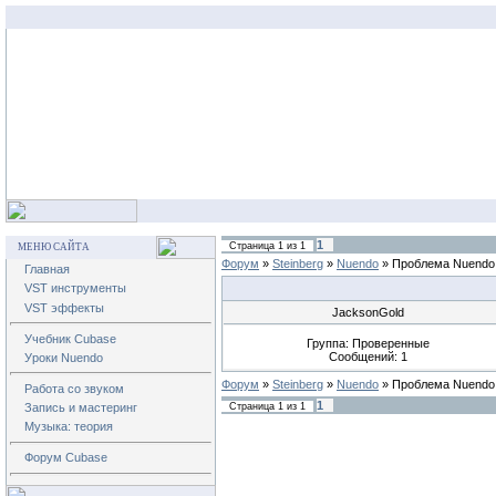
1
Страница
1
из
1
МЕНЮ САЙТА
Форум
»
Steinberg
»
Nuendo
»
Проблема Nuendo 
Главная
VST инструменты
VST эффекты
JacksonGold
Учебник Cubase
Группа: Проверенные
Сообщений:
1
Уроки Nuendo
Форум
»
Steinberg
»
Nuendo
»
Проблема Nuendo 
Работа со звуком
1
Страница
1
из
1
Запись и мастеринг
Музыка: теория
Форум Cubase