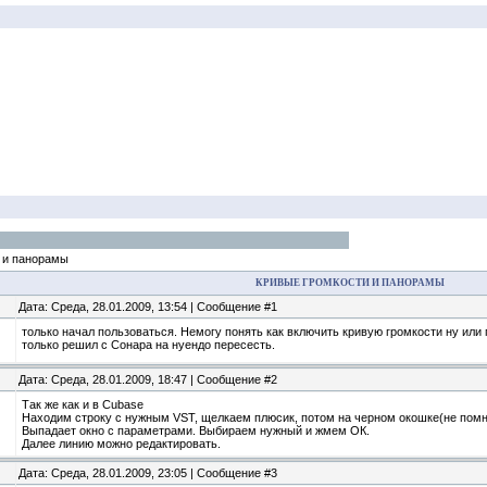
 и панорамы
КРИВЫЕ ГРОМКОСТИ И ПАНОРАМЫ
Дата: Среда, 28.01.2009, 13:54 | Сообщение #1
только начал пользоваться. Немогу понять как включить кривую громкости ну или 
только решил с Сонара на нуендо пересесть.
Дата: Среда, 28.01.2009, 18:47 | Сообщение #2
Так же как и в Cubase
Находим строку с нужным VST, щелкаем плюсик, потом на черном окошке(не помн
Выпадает окно с параметрами. Выбираем нужный и жмем ОК.
Далее линию можно редактировать.
Дата: Среда, 28.01.2009, 23:05 | Сообщение #3