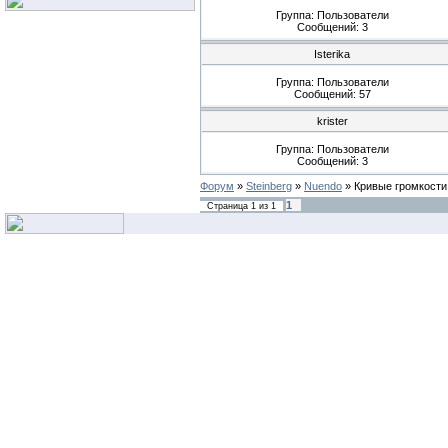
Группа: Пользователи
Сообщений:
3
Isterika
Группа: Пользователи
Сообщений:
57
krister
Группа: Пользователи
Сообщений:
3
Форум
»
Steinberg
»
Nuendo
»
Кривые громкости
1
Страница
1
из
1