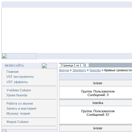
1
Страница
1
из
1
МЕНЮ САЙТА
Форум
»
Steinberg
»
Nuendo
»
Кривые громкости
Главная
VST инструменты
VST эффекты
krister
Учебник Cubase
Группа: Пользователи
Сообщений:
3
Уроки Nuendo
Isterika
Работа со звуком
Запись и мастеринг
Группа: Пользователи
Музыка: теория
Сообщений:
57
Форум Cubase
krister