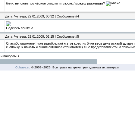
блин, непонял про чёрное окошко и плюсик / можеш разжевать?
Дата: Четверг, 29.01.2009, 00:32 | Сообщение #4
Надеюсь понятно
Дата: Четверг, 29.01.2009, 02:15 | Сообщение #5
Спасибо огромное!! уже разобрался) я этот крестик блин весь день искал!) думал 
кнопочку R нажать и линия активная становится!) я не предстовлял что на такой 
 и панорамы
Cubase.su
© 2008–
2026. Все права на треки принадлежат их авторам!