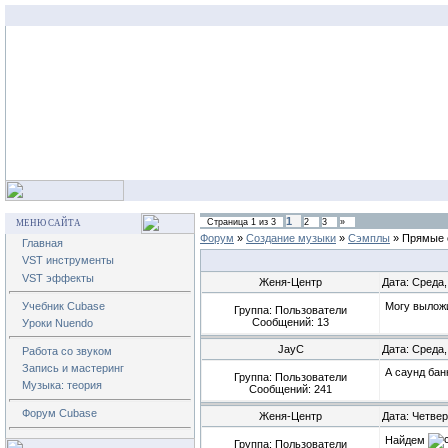
1
Страница
1
из
3
2
3
»
МЕНЮ САЙТА
Форум
»
Создание музыки
»
Сэмплы
»
Прямые с
Главная
VST инструменты
VST эффекты
Женя-Центр
Дата: Среда,
Учебник Cubase
Могу выложи
Группа: Пользователи
Сообщений:
13
Уроки Nuendo
JayC
Дата: Среда,
Работа со звуком
Запись и мастеринг
А саунд банк
Группа: Пользователи
Музыка: теория
Сообщений:
241
Форум Cubase
Женя-Центр
Дата: Четвер
Найдем
Группа: Пользователи