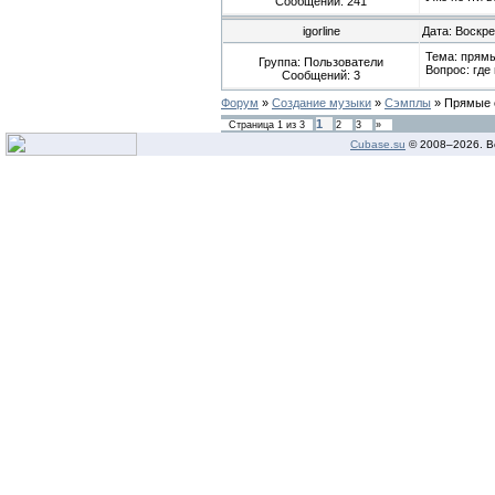
Сообщений:
241
igorline
Дата: Воскре
Тема: прямы
Группа: Пользователи
Вопрос: где
Сообщений:
3
Форум
»
Создание музыки
»
Сэмплы
»
Прямые с
1
Страница
1
из
3
2
3
»
Cubase.su
© 2008–
2026. В