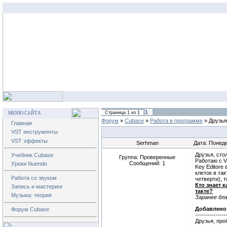
1
Страница
1
из
1
МЕНЮ САЙТА
Форум
»
Cubase
»
Работа в программе
»
Друзья
Главная
VST инструменты
VST эффекты
Serhman
Дата: Понеде
Друзья, сто
Учебник Cubase
Группа: Проверенные
Работаю с V
Сообщений:
1
Уроки Nuendo
Key Editore 
клеток в так
Работа со звуком
четверти), т
Кто знает к
Запись и мастеринг
такте?
Музыка: теория
Заранее бла
Добавлено
Форум Cubase
---------------
Друзья, про