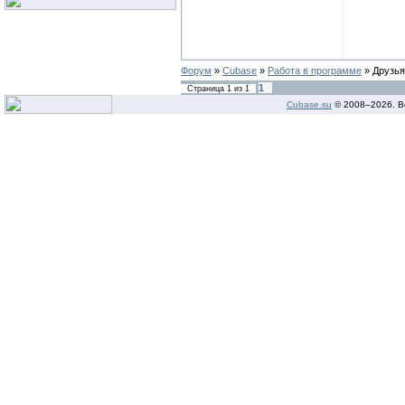
Форум
»
Cubase
»
Работа в программе
»
Друзья
1
Страница
1
из
1
Cubase.su
© 2008–
2026. В