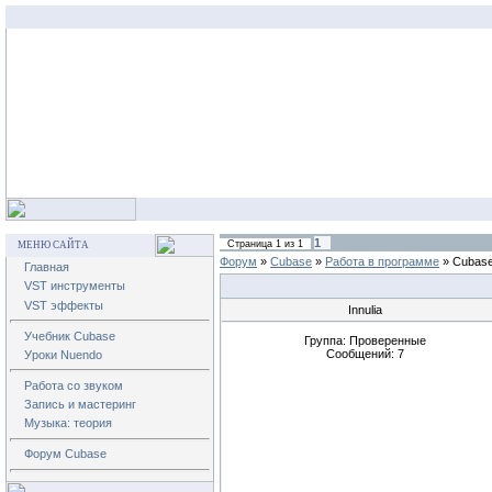
1
Страница
1
из
1
МЕНЮ САЙТА
Форум
»
Cubase
»
Работа в программе
»
Cubase
Главная
VST инструменты
VST эффекты
Innulia
Учебник Cubase
Группа: Проверенные
Сообщений:
7
Уроки Nuendo
Работа со звуком
Запись и мастеринг
Музыка: теория
Форум Cubase