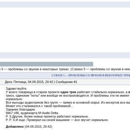
 5 — проблемы со звуком в некоторых треках.
(Cubase 5 — проблемы со звуком в нек
CUBASE 5 — ПРОБЛЕМЫ СО ЗВУКОМ В НЕКОТОРЫХ ТРЕК
Дата: Пятница, 04.09.2015, 20:42 | Сообщение #1
Здравствуйте.
У моего товарища в старом проекте
один трек
работает стабильно нормально, а
треск, одинокие "ноты" или вообще не воспроизводятся. И проблемы эти не имею
нормально.
Все выходы аудиотреков без групп — прямо в основной output. Из инсертов все в
Может кто сталкивался с такой проблемкой…
Заранее благодарю.
Win7 x86, аудиокарта M-Audio Delta.
P. S.Другие, более новые проекты работают нормально.
P. P. S.И еще. Проверил на своей машиине — все звучит нормально.
Добавлено
(04.09.2015, 20:42)