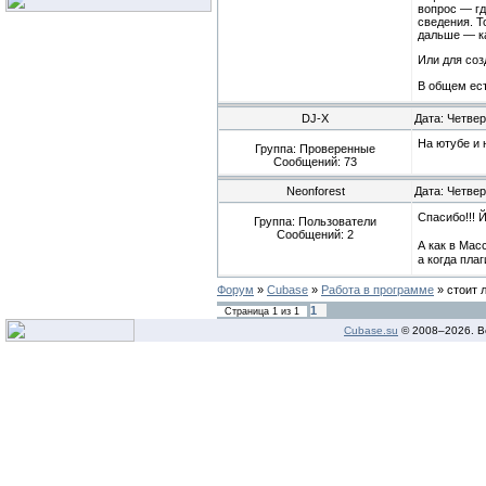
вопрос — гд
сведения. Т
дальше — ка
Или для соз
В общем ест
DJ-X
Дата: Четвер
На ютубе и 
Группа: Проверенные
Сообщений:
73
Neonforest
Дата: Четвер
Спасибо!!! 
Группа: Пользователи
Сообщений:
2
А как в Мас
а когда пла
Форум
»
Cubase
»
Работа в программе
»
стоит 
1
Страница
1
из
1
Cubase.su
© 2008–
2026. В