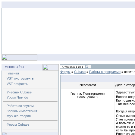
1
Страница
1
из
1
МЕНЮ САЙТА
Форум
»
Cubase
»
Работа в программе
»
стоит 
Главная
VST инструменты
VST эффекты
Neonforest
Дата: Четвер
Учебник Cubase
Здравствуй
Группа: Пользователи
Вопрос сле
Сообщений:
2
Уроки Nuendo
Как то давно
Там все вес
Работа со звуком
Запись и мастеринг
Когда я отк
Стоит ли во
Музыка: теория
Я не понима
А возможно 
Форум Cubase
можно то и 
если бы пр
Еще я ознак