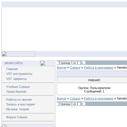
1
Страница
1
из
1
МЕНЮ САЙТА
Форум
»
Cubase
»
Работа в программе
»
Yamaha
Главная
VST инструменты
VST эффекты
matyash
Учебник Cubase
Группа: Пользователи
Сообщений:
1
Уроки Nuendo
Форум
»
Cubase
»
Работа в программе
»
Yamaha
Работа со звуком
1
Страница
1
из
1
Запись и мастеринг
Музыка: теория
Форум Cubase