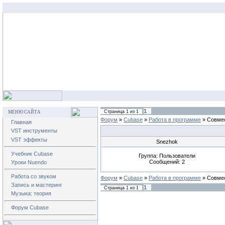
1
Страница
1
из
1
МЕНЮ САЙТА
Форум
»
Cubase
»
Работа в программе
»
Совмес
Главная
VST инструменты
VST эффекты
Snezhok
Учебник Cubase
Группа: Пользователи
Сообщений:
2
Уроки Nuendo
Работа со звуком
Форум
»
Cubase
»
Работа в программе
»
Совмес
Запись и мастеринг
1
Страница
1
из
1
Музыка: теория
Форум Cubase