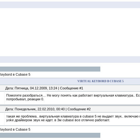
 Keybord в Cubase 5
VIRTUAL KEYBORD В CUBASE 5
Дата: Пятница, 04.12.2009, 13:24 | Сообщение #1
Помогите разобраться… Не могу понять как работает виртуальная клавиатура.. Есл
попробывал, реакции 0.
Дата: Понедельник, 22.02.2010, 00:40 | Сообщение #2
такая же проблема.. виртуальная клавиатура в cubase 5 не выдает звук.. включа
yoke драйвером звук не идет. в 3м cubase все отлично работает.
 Keybord в Cubase 5