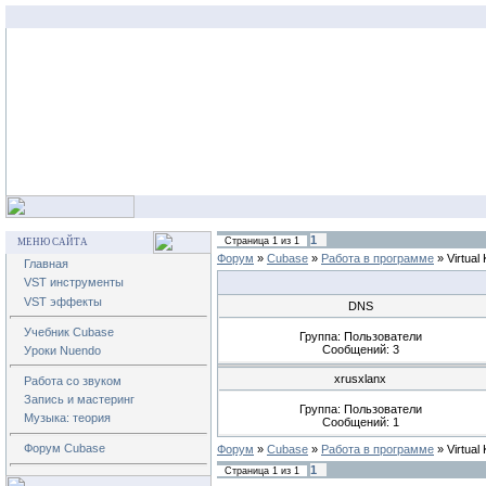
1
Страница
1
из
1
МЕНЮ САЙТА
Форум
»
Cubase
»
Работа в программе
»
Virtual
Главная
VST инструменты
VST эффекты
DNS
Учебник Cubase
Группа: Пользователи
Сообщений:
3
Уроки Nuendo
xrusxlanx
Работа со звуком
Запись и мастеринг
Группа: Пользователи
Музыка: теория
Сообщений:
1
Форум Cubase
Форум
»
Cubase
»
Работа в программе
»
Virtual
1
Страница
1
из
1