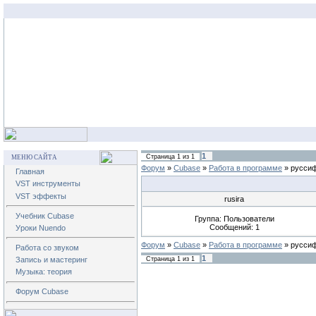
1
Страница
1
из
1
МЕНЮ САЙТА
Форум
»
Cubase
»
Работа в программе
»
русси
Главная
VST инструменты
VST эффекты
rusira
Учебник Cubase
Группа: Пользователи
Сообщений:
1
Уроки Nuendo
Форум
»
Cubase
»
Работа в программе
»
русси
Работа со звуком
1
Страница
1
из
1
Запись и мастеринг
Музыка: теория
Форум Cubase