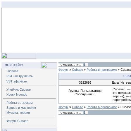
1
Страница
1
из
1
МЕНЮ САЙТА
Форум
»
Cubase
»
Работа в программе
»
Сubase
Главная
VST инструменты
СUBA
VST эффекты
3322695
Дата: Четвер
Сubase 5 — 
Учебник Cubase
Группа: Пользователи
кто подскаж
Сообщений:
6
Уроки Nuendo
версий), оч
перепробов
Работа со звуком
Форум
»
Cubase
»
Работа в программе
»
Сubase
Запись и мастеринг
1
Музыка: теория
Страница
1
из
1
Форум Cubase