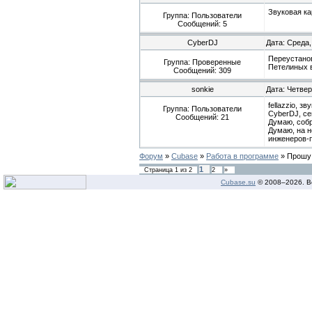
Звуковая ка
Группа: Пользователи
Сообщений:
5
CyberDJ
Дата: Среда,
Переустанов
Группа: Проверенные
Петелиных 
Сообщений:
309
sonkie
Дата: Четвер
fellazzio, зв
Группа: Пользователи
CyberDJ, се
Сообщений:
21
Думаю, собр
Думаю, на н
инженеров-
Форум
»
Cubase
»
Работа в программе
»
Прошу
1
Страница
1
из
2
2
»
Cubase.su
© 2008–
2026. В