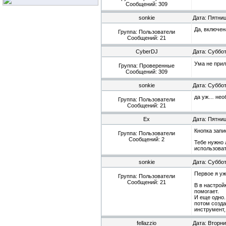
Сообщений:
309
sonkie
Дата: Пятниц
Да, включен
Группа: Пользователи
Сообщений:
21
CyberDJ
Дата: Суббот
Ума не при
Группа: Проверенные
Сообщений:
309
sonkie
Дата: Суббот
да уж… необ
Группа: Пользователи
Сообщений:
21
Ex
Дата: Пятниц
Кнопка запи
Группа: Пользователи
Сообщений:
2
Тебе нужно 
использоват
sonkie
Дата: Суббот
Первое я уж
Группа: Пользователи
Сообщений:
21
В в настрой
помогает.
И еще одно.
потом созда
инструмент, 
fellazzio
Дата: Вторни