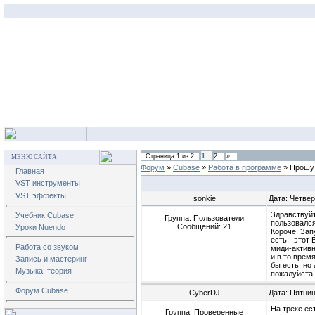
1
Страница
1
из
2
2
»
МЕНЮ САЙТА
Форум
»
Cubase
»
Работа в программе
»
Прошу
Главная
VST инструменты
VST эффекты
sonkie
Дата: Четвер
Здравствуйт
Учебник Cubase
Группа: Пользователи
пользовался
Сообщений:
21
Уроки Nuendo
Короче. Зап
есть,- этот
Работа со звуком
миди-активн
и в то врем
Запись и мастеринг
бы есть, но
Музыка: теория
пожалуйста.
Форум Cubase
CyberDJ
Дата: Пятниц
На треке ес
Группа: Проверенные