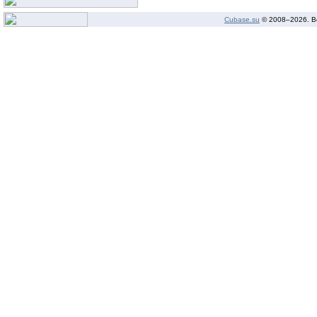
Cubase.su
© 2008–
2026. В