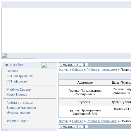
1
Страница
1
из
1
МЕНЮ САЙТА
Форум
»
Cubase
»
Работа в программе
»
Помоги
Главная
VST инструменты
VST эффекты
Apprentice
Дата: Пятниц
Cubase 5 иг
Учебник Cubase
Группа: Пользователи
аудиокарты 
Сообщений:
2
Уроки Nuendo
CyberDJ
Дата: Суббот
Работа со звуком
Запись и мастеринг
Device/VST-
Группа: Проверенные
Музыка: теория
Сообщений:
309
Форум Cubase
Форум
»
Cubase
»
Работа в программе
»
Помоги
1
Страница
1
из
1