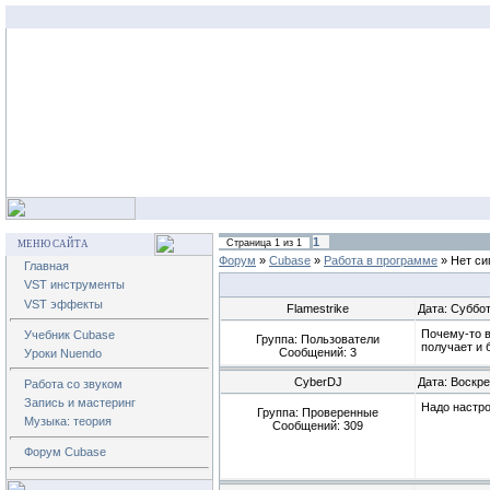
1
Страница
1
из
1
МЕНЮ САЙТА
Форум
»
Cubase
»
Работа в программе
»
Нет си
Главная
VST инструменты
VST эффекты
Flamestrike
Дата: Суббот
Почему-то в
Учебник Cubase
Группа: Пользователи
получает и 
Сообщений:
3
Уроки Nuendo
CyberDJ
Дата: Воскре
Работа со звуком
Запись и мастеринг
Надо настро
Группа: Проверенные
Музыка: теория
Сообщений:
309
Форум Cubase