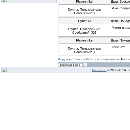
Flamestrike
Дата: Воскре
Я же говор
Группа: Пользователи
Сообщений:
3
CyberDJ
Дата: Понеде
Может в са
Группа: Проверенные
Сообщений:
309
Flamestrike
Дата: Понеде
Тоже нет — 
Группа: Пользователи
Сообщений:
3
Форум
»
Cubase
»
Работа в программе
»
Нет си
1
Страница
1
из
1
Cubase.su
© 2008–
2026. В