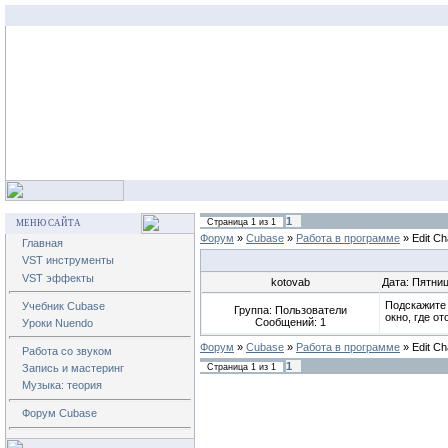
1
Страница
1
из
1
МЕНЮ САЙТА
Форум
»
Cubase
»
Работа в программе
»
Edit Ch
Главная
VST инструменты
VST эффекты
kotovab
Дата: Пятниц
Подскажите 
Учебник Cubase
Группа: Пользователи
окно, где о
Сообщений:
1
Уроки Nuendo
Форум
»
Cubase
»
Работа в программе
»
Edit Ch
Работа со звуком
1
Страница
1
из
1
Запись и мастеринг
Музыка: теория
Форум Cubase