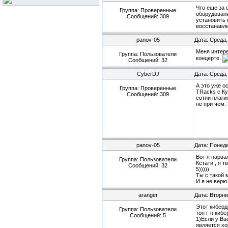
Что еще за 
Группа: Проверенные
оборудования
Сообщений:
309
установить 
восстанавл
panov-05
Дата: Среда,
Меня интере
Группа: Пользователи
концерте.
Сообщений:
32
CyberDJ
Дата: Среда,
А это уже о
Группа: Проверенные
TRacks c Ку
Сообщений:
309
сотни плаги
не при чем.
panov-05
Дата: Понеде
Вот я нарвал
Группа: Пользователи
Кстати , я 
Сообщений:
32
5)))))
Ты с такой 
И я не верю 
aranger
Дата: Вторни
Этот киберд
Группа: Пользователи
тон г-н киб
Сообщений:
5
1)Если у Ва
является хо