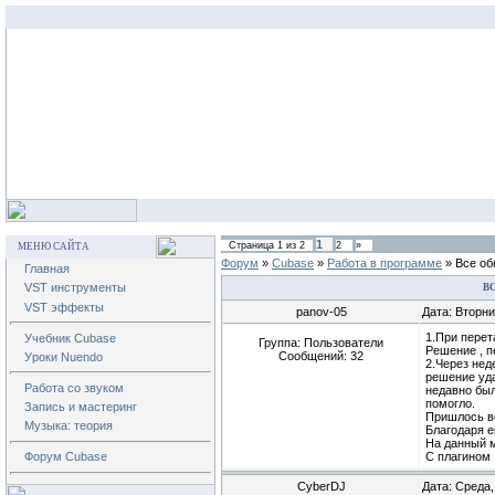
1
Страница
1
из
2
2
»
МЕНЮ САЙТА
Форум
»
Cubase
»
Работа в программе
»
Все об
Главная
VST инструменты
В
VST эффекты
panov-05
Дата: Вторни
1.При перет
Учебник Cubase
Группа: Пользователи
Решение , п
Сообщений:
32
Уроки Nuendo
2.Через нед
решение уда
Работа со звуком
недавно был
помогло.
Запись и мастеринг
Пришлось во
Музыка: теория
Благодаря е
На данный м
С плагином 
Форум Cubase
CyberDJ
Дата: Среда,