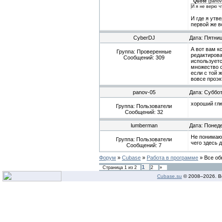
Quote
(
panov
И я не верю чт
И где я утв
первой же в
CyberDJ
Дата: Пятниц
А вот вам к
Группа: Проверенные
редактирова
Сообщений:
309
используетс
множество с
если с той 
вовсе проэк
panov-05
Дата: Суббот
хороший глю
Группа: Пользователи
Сообщений:
32
lumberman
Дата: Понеде
Не понимаю 
Группа: Пользователи
чего здесь 
Сообщений:
7
Форум
»
Cubase
»
Работа в программе
»
Все об
1
Страница
1
из
2
2
»
Cubase.su
© 2008–
2026. В