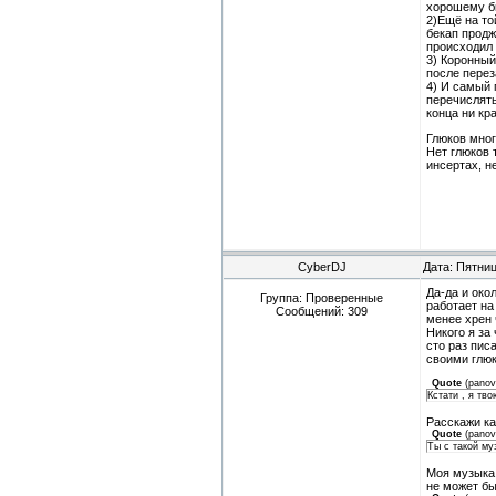
хорошему б
2)Ещё на то
бекап продж
происходил 
3) Коронный
после перез
4) И самый 
перечислять
конца ни кр
Глюков мног
Нет глюков 
инсертах, н
CyberDJ
Дата: Пятниц
Да-да и око
Группа: Проверенные
работает на
Сообщений:
309
менее хрен 
Никого я за
сто раз пис
своими глюк
Quote
(
panov
Кстати , я тв
Расскажи к
Quote
(
panov
Ты с такой му
Моя музыка 
не может бы