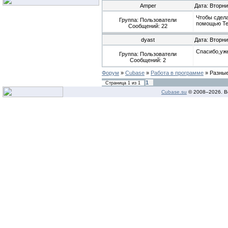
Amper
Дата: Вторни
Чтобы сдела
Группа: Пользователи
помощью Tem
Сообщений:
22
dyast
Дата: Вторни
Спасибо,уже
Группа: Пользователи
Сообщений:
2
Форум
»
Cubase
»
Работа в программе
»
Разные
1
Страница
1
из
1
Cubase.su
© 2008–
2026. В