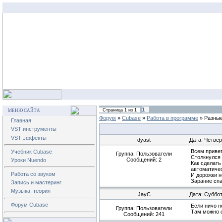
1
Страница
1
из
1
МЕНЮ САЙТА
Форум
»
Cubase
»
Работа в программе
»
Разные
Главная
VST инструменты
VST эффекты
dyast
Дата: Четвер
Всем привет
Учебник Cubase
Группа: Пользователи
Столкнулся 
Сообщений:
2
Уроки Nuendo
Как сделать
автоматичес
Работа со звуком
И дорожки н
Зарание спа
Запись и мастеринг
Музыка: теория
JayC
Дата: Суббот
Форум Cubase
Если ничо не
Группа: Пользователи
Там можно о
Сообщений:
241