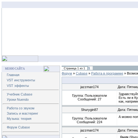
1
Страница
1
из
1
МЕНЮ САЙТА
Форум
»
Cubase
»
Работа в программе
»
Возмож
Главная
VST инструменты
VST эффекты
jazzman174
Дата: Пятниц
Здравствуйт
Учебник Cubase
Группа: Пользователи
Есть ли в К
Сообщений:
27
Уроки Nuendo
как, наприм
Работа со звуком
Shurygin87
Дата: Пятниц
Запись и мастеринг
А можно поп
Группа: Пользователи
Музыка: теория
Сообщений:
224
Форум Cubase
jazzman174
Дата: Пятниц
Quote
(
Shury