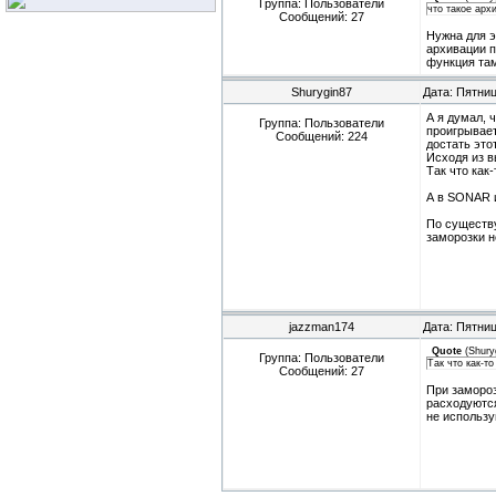
Группа: Пользователи
что такое арх
Сообщений:
27
Нужна для э
архивации п
функция там
Shurygin87
Дата: Пятниц
А я думал, 
Группа: Пользователи
проигрывает
Сообщений:
224
достать это
Исходя из в
Так что как
А в SONAR 
По существу
заморозки н
jazzman174
Дата: Пятниц
Quote
(
Shury
Группа: Пользователи
Так что как-т
Сообщений:
27
При замороз
расходуются
не использу