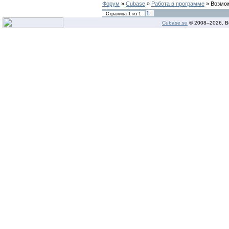
Форум
»
Cubase
»
Работа в программе
»
Возмож
1
Страница
1
из
1
Cubase.su
© 2008–
2026. В