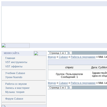
1
Страница
1
из
1
МЕНЮ САЙТА
Форум
»
Cubase
»
Работа в программе
»
Midi. Li
Главная
VST инструменты
VST эффекты
chipetz
Дата: Суббот
Здравствуйт
Учебник Cubase
Группа: Пользователи
одна из опц
Сообщений:
1
Уроки Nuendo
Форум
»
Cubase
»
Работа в программе
»
Midi. Li
Работа со звуком
1
Страница
1
из
1
Запись и мастеринг
Музыка: теория
Форум Cubase