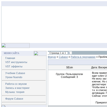
1
Страница
1
из
1
МЕНЮ САЙТА
Форум
»
Cubase
»
Работа в программе
»
Пробле
Главная
VST инструменты
VST эффекты
SEsin
Дата: Воскре
Всем привет
Учебник Cubase
Группа: Пользователи
идет ключ U
Сообщений:
3
Уроки Nuendo
Не могу зас
ключик. Но 
Работа со звуком
диспетчере 
Чтобы мне з
Запись и мастеринг
т.к. в спис
Музыка: теория
активации. 
Сейчас этот
Форум Cubase
Прикреп