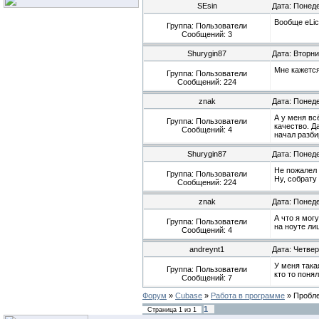
SEsin
Дата: Понеде
Вообще eLic
Группа: Пользователи
Сообщений:
3
Shurygin87
Дата: Вторни
Мне кажется,
Группа: Пользователи
Сообщений:
224
znak
Дата: Понеде
А у меня вс
Группа: Пользователи
качество. Д
Сообщений:
4
начал разби
Shurygin87
Дата: Понеде
Не пожалел 
Группа: Пользователи
Ну, собрату
Сообщений:
224
znak
Дата: Понеде
А что я мог
Группа: Пользователи
на ноуте ли
Сообщений:
4
andreynt1
Дата: Четвер
У меня така
Группа: Пользователи
кто то поня
Сообщений:
7
Форум
»
Cubase
»
Работа в программе
»
Пробле
1
Страница
1
из
1