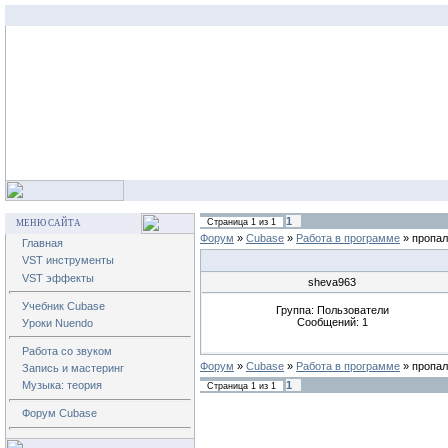
1
Страница
1
из
1
МЕНЮ САЙТА
Форум
»
Cubase
»
Работа в программе
»
пропал
Главная
VST инструменты
VST эффекты
sheva963
Учебник Cubase
Группа: Пользователи
Сообщений:
1
Уроки Nuendo
Работа со звуком
Форум
»
Cubase
»
Работа в программе
»
пропал
Запись и мастеринг
1
Музыка: теория
Страница
1
из
1
Форум Cubase