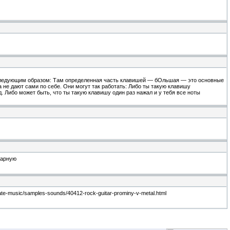
я следующим образом: Там определенная часть клавишей — бОльшая — это основные
 не дают сами по себе. Они могут так работать: Либо ты такую клавишу
 Либо может быть, что ты такую клавишу один раз нажал и у тебя все ноты
тарную
te-music/samples-sounds/40412-rock-guitar-prominy-v-metal.html