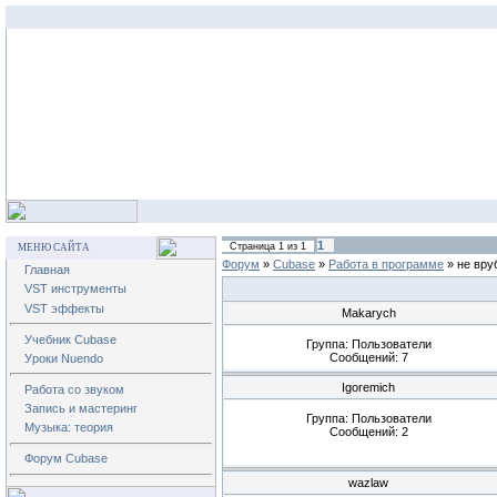
1
Страница
1
из
1
МЕНЮ САЙТА
Форум
»
Cubase
»
Работа в программе
»
не вру
Главная
VST инструменты
VST эффекты
Makarych
Учебник Cubase
Группа: Пользователи
Сообщений:
7
Уроки Nuendo
Igoremich
Работа со звуком
Запись и мастеринг
Группа: Пользователи
Музыка: теория
Сообщений:
2
Форум Cubase
wazlaw