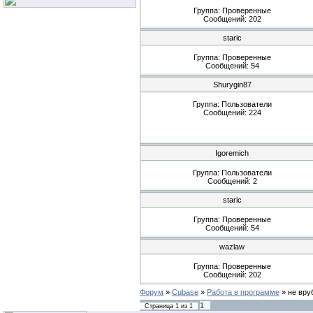
Группа: Проверенные
Сообщений:
202
staric
Группа: Проверенные
Сообщений:
54
Shurygin87
Группа: Пользователи
Сообщений:
224
Igoremich
Группа: Пользователи
Сообщений:
2
staric
Группа: Проверенные
Сообщений:
54
wazlaw
Группа: Проверенные
Сообщений:
202
Форум
»
Cubase
»
Работа в программе
»
не вру
1
Страница
1
из
1