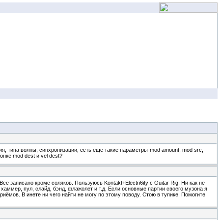
ия, типа волны, синхронизации, есть еще такие параметры-mod amount, mod src,
нке mod dest и vel dest?
е записано кроме соляков. Пользуюсь Kontakt+Electri6ity с Guitar Rig. Ни как не
 хаммер, пул, слайд, бэнд, флажолет и т.д. Если основные партии своего музона я
риёмов. В инете ни чего найти не могу по этому поводу. Стою в тупике. Помогите