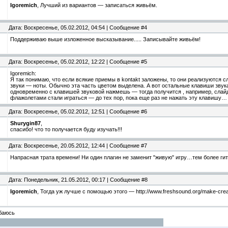
Igoremich
, Лучший из вариантов — записаться живьём.
Дата: Воскресенье, 05.02.2012, 04:54 | Сообщение #4
Поддерживаю выше изложенное высказывание..... Записывайте живьём!
Дата: Воскресенье, 05.02.2012, 12:22 | Сообщение #5
Igoremich:
Я так понимаю, что если всякие приемы в kontakt заложены, то они реализуютс
звуки — ноты. Обычно эта часть цветом выделена. А вот остальные клавиши звука
одновременно с клавишей звуковой нажмешь — тогда получится , например, слайд.
флажолетами стали играться — до тех пор, пока еще раз не нажать эту клавишу…
Дата: Воскресенье, 05.02.2012, 12:51 | Сообщение #6
Shurygin87
,
спасибо! что то получается буду изучать!!!
Дата: Воскресенье, 20.05.2012, 12:44 | Сообщение #7
Напрасная трата времени! Ни один плагин не заменит "живую" игру…тем более ги
Дата: Понедельник, 21.05.2012, 00:17 | Сообщение #8
Igoremich
, Тогда уж лучше с помощью этого — http://www.freshsound.org/make-crea
баюсь