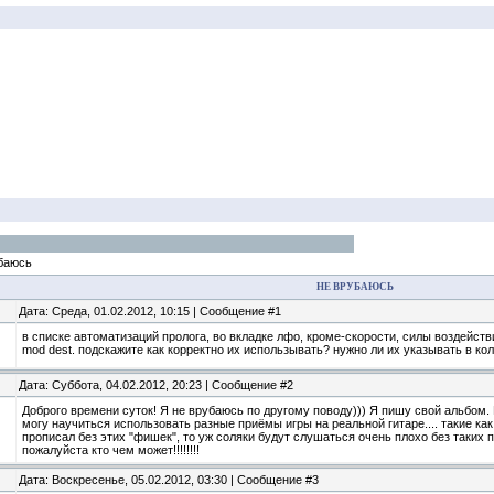
баюсь
НЕ ВРУБАЮСЬ
Дата: Среда, 01.02.2012, 10:15 | Сообщение #1
в списке автоматизаций пролога, во вкладке лфо, кроме-скорости, силы воздейств
mod dest. подскажите как корректно их использывать? нужно ли их указывать в коло
Дата: Суббота, 04.02.2012, 20:23 | Сообщение #2
Доброго времени суток! Я не врубаюсь по другому поводу))) Я пишу свой альбом. Вс
могу научиться использовать разные приёмы игры на реальной гитаре.... такие как
прописал без этих "фишек", то уж соляки будут слушаться очень плохо без таких п
пожалуйста кто чем может!!!!!!!!
Дата: Воскресенье, 05.02.2012, 03:30 | Сообщение #3