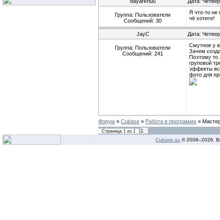
bayarkhuu
Дата: Четвер
Я что-то не
Группа: Пользователи
чё хотите!
Сообщений:
30
JayC
Дата: Четвер
Смутное у в
Группа: Пользователи
Зачем созда
Сообщений:
241
Поэтому то 
груповой тр
эффекты вст
фото для п
Форум
»
Cubase
»
Работа в программе
»
Мастер
1
Страница
1
из
1
Cubase.su
© 2008–
2026. В