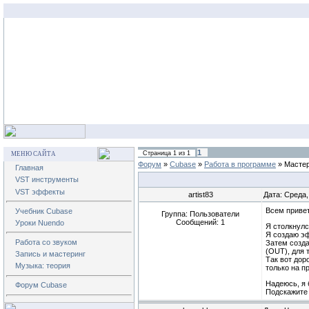
1
Страница
1
из
1
МЕНЮ САЙТА
Форум
»
Cubase
»
Работа в программе
»
Мастер
Главная
VST инструменты
VST эффекты
artist83
Дата: Среда,
Всем привет
Учебник Cubase
Группа: Пользователи
Сообщений:
1
Уроки Nuendo
Я столкнулся
Я создаю эф
Работа со звуком
Затем созд
(OUT), для 
Запись и мастеринг
Так вот дор
Музыка: теория
только на п
Надеюсь, я 
Форум Cubase
Подскажите 