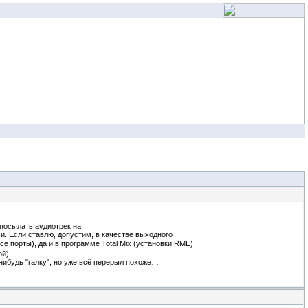
 посылать аудиотрек на
и. Если ставлю, допустим, в качестве выходного
е порты), да и в программе Total Mix (установки RME)
й).
-нибудь "галку", но уже всё перерыл похоже…