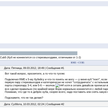
 Cub5
(Куб не коннектится со стереовыходами, отличными от 1-2)
RME + CUB5
Дата: Пятница, 09.03.2012, 18:49 | Сообщение #1
Вот такой вопрос, просвятите, а то что-то туплю:
Подключил RME к 5-му Кубейсу и что-то понять не могу — у меня куб "поет", если
первую пару стереовыходов и категорически не хочет "сотрудничать" с остальным
порта стереопару 3-4, или 5-6 — молчок
хотя в сетапе девайсов прописал вс
все сделал правильно (по крайней мере Форж нормально коннектится с любой паро
Понимаю, что где-то в дебрях куба, скорее всего, надо поставить или снять какую
Подскажите, что не так делаю?
Дата: Суббота, 10.03.2012, 02:24 | Сообщение #2