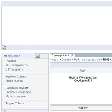
1
Страница
1
из
1
МЕНЮ САЙТА
Форум
»
Cubase
»
Работа в программе
»
RME +
Главная
VST инструменты
VST эффекты
Acort
Учебник Cubase
Группа: Пользователи
Сообщений:
4
Уроки Nuendo
Работа со звуком
Запись и мастеринг
Музыка: теория
Форум Cubase
wazlaw