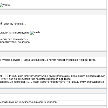
й "электротехникой",
е окропить ли помещение
А если всё замьютить и
"ввести" треки пошагово
. В Кубике создаю и назначаю выходы, а потом проект открываю Нюшей, тогда
E HDSP 9632 и не могу разобраться с функцией totalmix подскажите пожалуйста где
о кубу ) всё по английски или по немецки нашёл вот такое
о незнакомых терминов )).......если можете посоветуйте что нибудь буду благодарен за
выбрать нужное количество выходных каналов.