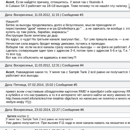
Acort
, Если найдёте причину, отпишитесь. У меня так с Nuendo 4.
А Cubase SX 3 работает на 18+18 выходов. Тоже почему-то не нашёл эту галочку.
Дата: Воскресенье, 11.03.2012, 11:15 | Сообщение #3
Нашел!!!
Битва за выходы продолжалась долго и безуспешно, мысли приходили от
перестановки "дров" немки и м-ра Штейнберга до " …а не завязать ли вообще с это
купить ну там рояль, барабан, маракасы."
Инструкции были зачитаны до дыр.
Но вдруг, о чудо! На третьем канале заагукал бас… Тут уже пришла мысль — а н
Нечистая сила видать бродит между джеками, путаясь в проводах.
Вобщем так: если на все каналы сразу назначать выходы — ни фига не работает. 
сделать солирующим один трек с адресом 3-4, потом трек с адресом 5-6 и тд. Т.е. 
то все гуд.
Вот как это объяснить не вдаваясь в мистику?!
Дата: Воскресенье, 11.03.2012, 12:31 | Сообщение #4
Acort
, Наваждение какое-то. У меня так с Sample Tank 2 всё равно не получается
работают все выходы.
Дата: Пятница, 07.02.2014, 15:02 | Сообщение #5
привет всем счастливым обладателям карточек RME! я приобрёл себе карточку RM
в кубейсе и что настраивать а то я в интернете чёт ничего найти не могу именно п
http://www.moinf.info/articles/rme-totalmix-digicheck но написано не понятно и мног
любую инфу !!!)))
Дата: Воскресенье, 23.02.2014, 22:27 | Сообщение #6
Цитата
wazlaw
(
)
У меня так с Sample Tank 2 всё равно не получается
Уже давно получается. При вызове F11 надо в окне канала нажать на окошечко и 