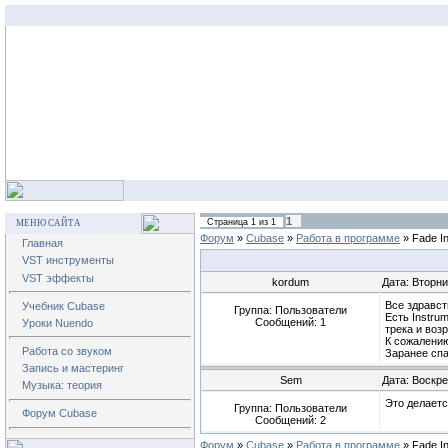
1
Страница
1
из
1
МЕНЮ САЙТА
Форум
»
Cubase
»
Работа в программе
»
Fade I
Главная
VST инструменты
VST эффекты
kordum
Дата: Вторни
Все здравст
Учебник Cubase
Группа: Пользователи
Есть Instru
Сообщений:
1
Уроки Nuendo
трека и воз
К сожалению
Работа со звуком
Заранее спа
Запись и мастеринг
Sem
Дата: Воскре
Музыка: теория
Это делает
Группа: Пользователи
Форум Cubase
Сообщений:
2
Форум
»
Cubase
»
Работа в программе
»
Fade I