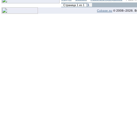
1
Страница
1
из
1
Cubase.su
© 2008–
2026. В