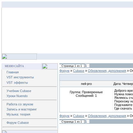
1
Страница
1
из
1
МЕНЮ САЙТА
Форум
»
Cubase
»
Обновления, дополнения
»
О
Главная
VST инструменты
VST эффекты
neil-pro
Дата: Четвер
Доброго вр
Учебник Cubase
Группа: Проверенные
Нужна пом
Сообщений:
1
Уроки Nuendo
Являюсь сч
Перехожу на
Работа со звуком
Подскажите 
Где скачат
Запись и мастеринг
Музыка: теория
Форум
»
Cubase
»
Обновления, дополнения
»
О
1
Страница
1
из
1
Форум Cubase